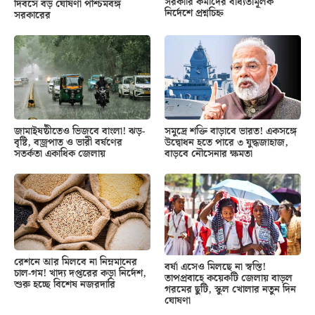
সরকারি কর্মীদের বাধ্যতামূলক
দিবসে বড় ঘোষণা পশ্চিমবঙ্গ
নির্দেশে প্রশ্নচিহ্ন
সরকারের
জামাইষষ্ঠীতেও ভিজবে বাংলা! ঝড়-
সমুদ্রে শক্তি বাড়াবে ভারত! একসঙ্গে
বৃষ্টি, বজ্রপাত ও ভারী বর্ষণের
উদ্বোধন হতে পারে ৩ যুদ্ধজাহাজ,
সতর্কতা একাধিক জেলায়
বাড়বে নৌসেনার ক্ষমতা
রেশনে আর মিলবে না নিম্নমানের
বর্ষা এসেও মিলছে না স্বস্তি!
চাল-গম! খাদ্য দপ্তরের কড়া নির্দেশ,
তাপপ্রবাহে কয়েকটি জেলায় বাড়ল
শুরু হচ্ছে বিশেষ নজরদারি
গরমের ছুটি, স্কুল খোলার নতুন দিন
ঘোষণা