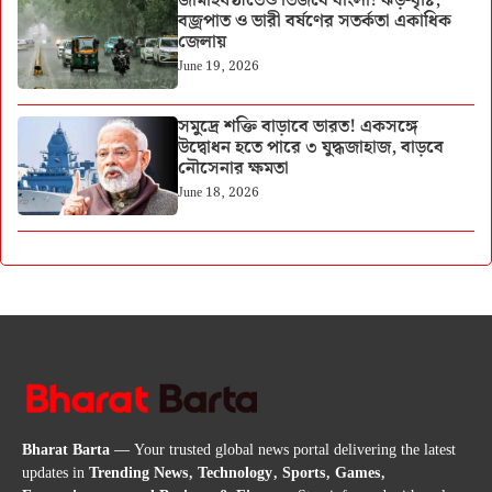
জামাইষষ্ঠীতেও ভিজবে বাংলা! ঝড়-বৃষ্টি,
বজ্রপাত ও ভারী বর্ষণের সতর্কতা একাধিক
জেলায়
June 19, 2026
সমুদ্রে শক্তি বাড়াবে ভারত! একসঙ্গে
উদ্বোধন হতে পারে ৩ যুদ্ধজাহাজ, বাড়বে
নৌসেনার ক্ষমতা
June 18, 2026
Bharat Barta
— Your trusted global news portal delivering the latest
updates in
Trending News, Technology, Sports, Games,