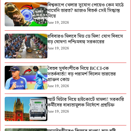
বিশ্বকাপে খেলার সুযোগ পেয়েও কেন মাঠে
নামেনি ভারত? আজও বিতর্ক সেই সিদ্ধান্ত
নিয়ে
June 19, 2026
রবিবারও মিলবে মিড ডে মিল! যোগ দিবসে
বড় ঘোষণা পশ্চিমবঙ্গ সরকারের
June 19, 2026
বৈভব সূর্যবংশীকে নিয়ে BCCI-কে
সতর্কবার্তা! বড় পরামর্শ দিলেন ভারতের
প্রাক্তন কোচ
June 19, 2026
স্মার্ট মিটার নিয়ে হাইকোর্টে মামলা! সরকারি
কর্মীদের বাধ্যতামূলক নির্দেশে প্রশ্নচিহ্ন
June 19, 2026