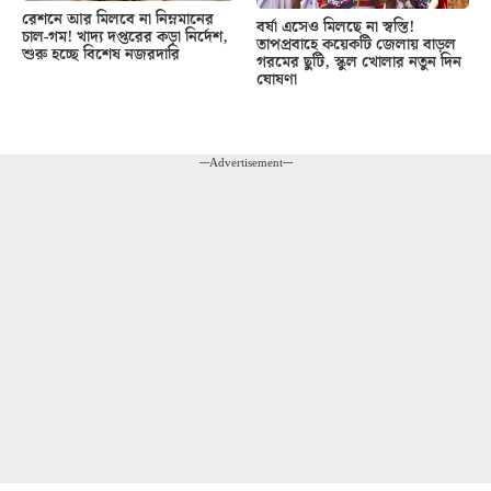
রেশনে আর মিলবে না নিম্নমানের
বর্ষা এসেও মিলছে না স্বস্তি!
চাল-গম! খাদ্য দপ্তরের কড়া নির্দেশ,
তাপপ্রবাহে কয়েকটি জেলায় বাড়ল
শুরু হচ্ছে বিশেষ নজরদারি
গরমের ছুটি, স্কুল খোলার নতুন দিন
ঘোষণা
---Advertisement---