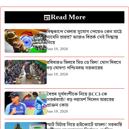
Read More
বিশ্বকাপে খেলার সুযোগ পেয়েও কেন মাঠে
নামেনি ভারত? আজও বিতর্ক সেই সিদ্ধান্ত
নিয়ে
June 19, 2026
রবিবারও মিলবে মিড ডে মিল! যোগ দিবসে
বড় ঘোষণা পশ্চিমবঙ্গ সরকারের
June 19, 2026
বৈভব সূর্যবংশীকে নিয়ে BCCI-কে
সতর্কবার্তা! বড় পরামর্শ দিলেন ভারতের
প্রাক্তন কোচ
June 19, 2026
স্মার্ট মিটার নিয়ে হাইকোর্টে মামলা! সরকারি