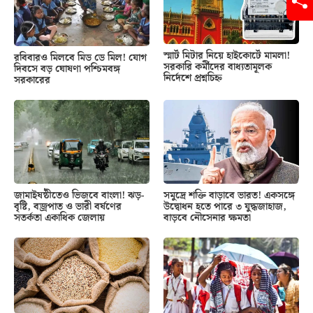
স্মার্ট মিটার নিয়ে হাইকোর্টে মামলা!
রবিবারও মিলবে মিড ডে মিল! যোগ
সরকারি কর্মীদের বাধ্যতামূলক
দিবসে বড় ঘোষণা পশ্চিমবঙ্গ
নির্দেশে প্রশ্নচিহ্ন
সরকারের
জামাইষষ্ঠীতেও ভিজবে বাংলা! ঝড়-
সমুদ্রে শক্তি বাড়াবে ভারত! একসঙ্গে
বৃষ্টি, বজ্রপাত ও ভারী বর্ষণের
উদ্বোধন হতে পারে ৩ যুদ্ধজাহাজ,
সতর্কতা একাধিক জেলায়
বাড়বে নৌসেনার ক্ষমতা