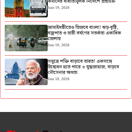
কর্মীদের বাধ্যতামূলক নির্দেশে প্রশ্নচিহ্ন
June 19, 2026
জামাইষষ্ঠীতেও ভিজবে বাংলা! ঝড়-বৃষ্টি,
বজ্রপাত ও ভারী বর্ষণের সতর্কতা একাধিক
জেলায়
June 19, 2026
সমুদ্রে শক্তি বাড়াবে ভারত! একসঙ্গে
উদ্বোধন হতে পারে ৩ যুদ্ধজাহাজ, বাড়বে
নৌসেনার ক্ষমতা
June 18, 2026