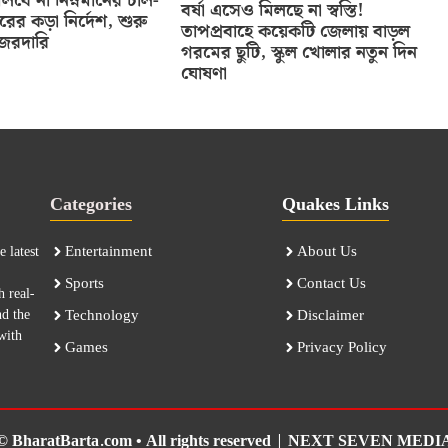
বে না নিম্নমানের চাল-
বর্ষা এসেও মিলছে না স্বস্তি!
তরের কড়া নির্দেশ, শুরু
তাপপ্রবাহে কয়েকটি জেলায় বাড়ল
নজরদারি
গরমের ছুটি, স্কুল খোলার নতুন দিন
ঘোষণা
Categories
Quakes Links
Entertainment
About Us
 latest
Sports
Contact Us
h real-
nd the
Technology
Disclaimer
with
Games
Privacy Policy
© BharatBarta.com • All rights reserved |
NEXT SEVEN MEDI