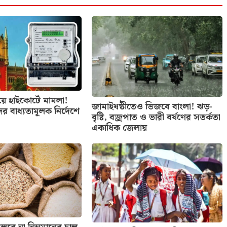
িয়ে হাইকোর্টে মামলা!
জামাইষষ্ঠীতেও ভিজবে বাংলা! ঝড়-
ের বাধ্যতামূলক নির্দেশে
বৃষ্টি, বজ্রপাত ও ভারী বর্ষণের সতর্কতা
একাধিক জেলায়