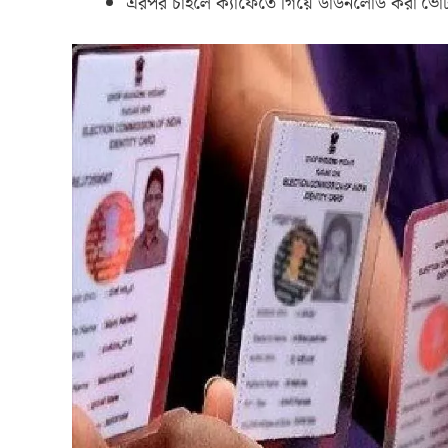
এরপর চাইলে ক্যাফেতে গিয়ে ডাউনলোড করা ভোটার