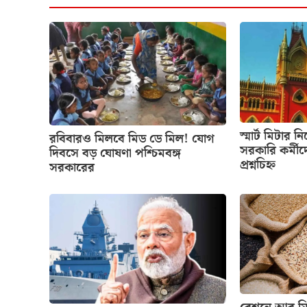
স্মার্ট মিটার ন
রবিবারও মিলবে মিড ডে মিল! যোগ
সরকারি কর্মীদ
দিবসে বড় ঘোষণা পশ্চিমবঙ্গ
প্রশ্নচিহ্ন
সরকারের