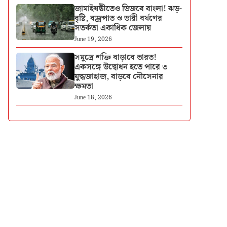
জামাইষষ্ঠীতেও ভিজবে বাংলা! ঝড়-
বৃষ্টি, বজ্রপাত ও ভারী বর্ষণের
সতর্কতা একাধিক জেলায়
June 19, 2026
সমুদ্রে শক্তি বাড়াবে ভারত!
একসঙ্গে উদ্বোধন হতে পারে ৩
যুদ্ধজাহাজ, বাড়বে নৌসেনার
ক্ষমতা
June 18, 2026