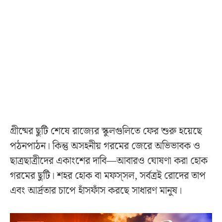
গ্রীষ্মের ছুটি শেষে রাজ্যের স্কুলগুলিতে ফের শুরু হয়েছে
পঠনপাঠন। কিন্তু অসহনীয় গরমের জেরে অভিভাবক ও
ছাত্রছাত্রীদের একাংশের দাবি—আবারও ঘোষণা করা হোক
গরমের ছুটি। শহর হোক বা মফস্‌সল, সর্বত্রই রোদের তাপ
এবং আর্দ্রতার চাপে হাঁসফাঁস করছে সাধারণ মানুষ।