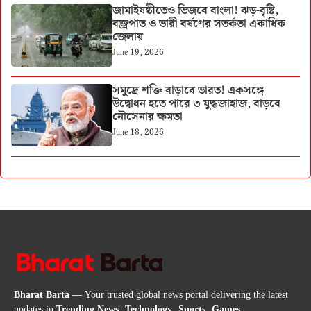
জামাইষষ্ঠীতেও ভিজবে বাংলা! ঝড়-বৃষ্টি,
বজ্রপাত ও ভারী বর্ষণের সতর্কতা একাধিক
জেলায়
June 19, 2026
সমুদ্রে শক্তি বাড়াবে ভারত! একসঙ্গে
উদ্বোধন হতে পারে ৩ যুদ্ধজাহাজ, বাড়বে
নৌসেনার ক্ষমতা
June 18, 2026
Bharat Barta
— Your trusted global news portal delivering the latest
updates in
Trending News, Technology, Sports, Games,