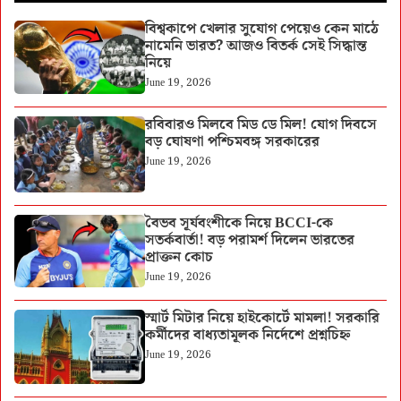
বিশ্বকাপে খেলার সুযোগ পেয়েও কেন মাঠে
নামেনি ভারত? আজও বিতর্ক সেই সিদ্ধান্ত
নিয়ে
June 19, 2026
রবিবারও মিলবে মিড ডে মিল! যোগ দিবসে
বড় ঘোষণা পশ্চিমবঙ্গ সরকারের
June 19, 2026
বৈভব সূর্যবংশীকে নিয়ে BCCI-কে
সতর্কবার্তা! বড় পরামর্শ দিলেন ভারতের
প্রাক্তন কোচ
June 19, 2026
স্মার্ট মিটার নিয়ে হাইকোর্টে মামলা! সরকারি
কর্মীদের বাধ্যতামূলক নির্দেশে প্রশ্নচিহ্ন
June 19, 2026