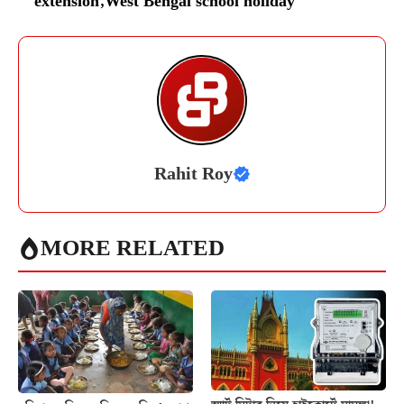
extension
,
West Bengal school holiday
Rahit Roy
MORE RELATED