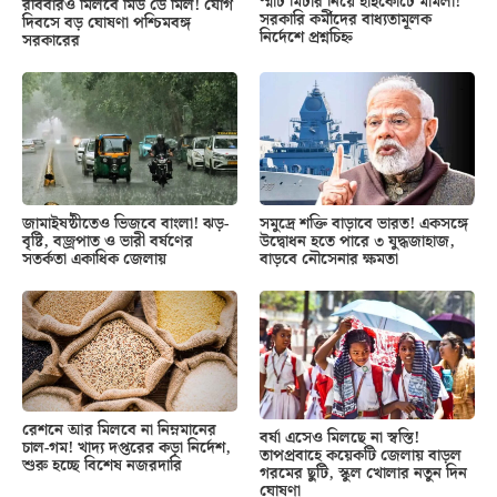
স্মার্ট মিটার নিয়ে হাইকোর্টে মামলা!
রবিবারও মিলবে মিড ডে মিল! যোগ
সরকারি কর্মীদের বাধ্যতামূলক
দিবসে বড় ঘোষণা পশ্চিমবঙ্গ
নির্দেশে প্রশ্নচিহ্ন
সরকারের
জামাইষষ্ঠীতেও ভিজবে বাংলা! ঝড়-
সমুদ্রে শক্তি বাড়াবে ভারত! একসঙ্গে
বৃষ্টি, বজ্রপাত ও ভারী বর্ষণের
উদ্বোধন হতে পারে ৩ যুদ্ধজাহাজ,
সতর্কতা একাধিক জেলায়
বাড়বে নৌসেনার ক্ষমতা
রেশনে আর মিলবে না নিম্নমানের
বর্ষা এসেও মিলছে না স্বস্তি!
চাল-গম! খাদ্য দপ্তরের কড়া নির্দেশ,
তাপপ্রবাহে কয়েকটি জেলায় বাড়ল
শুরু হচ্ছে বিশেষ নজরদারি
গরমের ছুটি, স্কুল খোলার নতুন দিন
ঘোষণা