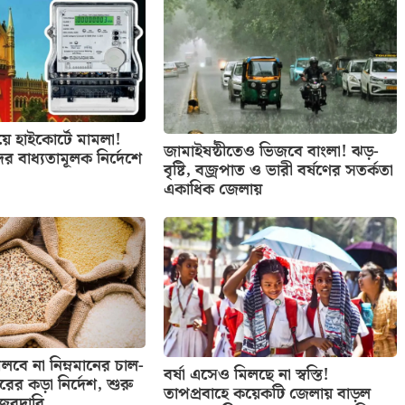
িয়ে হাইকোর্টে মামলা!
জামাইষষ্ঠীতেও ভিজবে বাংলা! ঝড়-
ের বাধ্যতামূলক নির্দেশে
বৃষ্টি, বজ্রপাত ও ভারী বর্ষণের সতর্কতা
একাধিক জেলায়
বে না নিম্নমানের চাল-
বর্ষা এসেও মিলছে না স্বস্তি!
তরের কড়া নির্দেশ, শুরু
তাপপ্রবাহে কয়েকটি জেলায় বাড়ল
নজরদারি