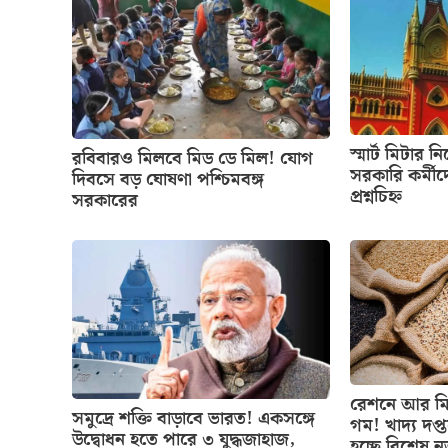
স্মার্ট মিটার ন
রবিবারও মিলবে মিড ডে মিল! যোগ
সরকারি কর্মীদ
দিবসে বড় ঘোষণা পশ্চিমবঙ্গ
প্রশ্নচিহ্ন
সরকারের
রেশনে আর মিল
সমুদ্রে শক্তি বাড়াবে ভারত! একসঙ্গে
গম! খাদ্য দপ্
উদ্বোধন হতে পারে ৩ যুদ্ধজাহাজ,
হচ্ছে বিশেষ 