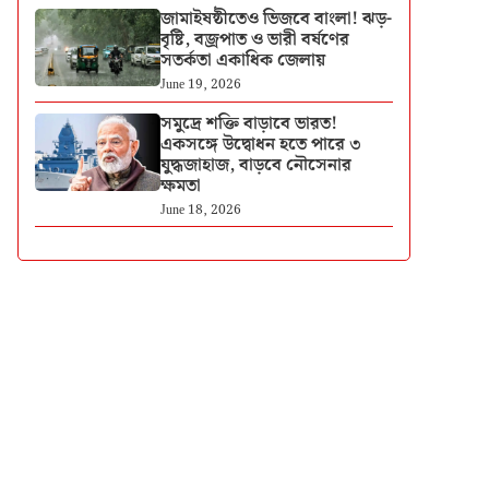
জামাইষষ্ঠীতেও ভিজবে বাংলা! ঝড়-
বৃষ্টি, বজ্রপাত ও ভারী বর্ষণের
সতর্কতা একাধিক জেলায়
June 19, 2026
সমুদ্রে শক্তি বাড়াবে ভারত!
একসঙ্গে উদ্বোধন হতে পারে ৩
যুদ্ধজাহাজ, বাড়বে নৌসেনার
ক্ষমতা
June 18, 2026