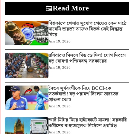
Read More
বিশ্বকাপে খেলার সুযোগ পেয়েও কেন মাঠে
নামেনি ভারত? আজও বিতর্ক সেই সিদ্ধান্ত
নিয়ে
June 19, 2026
রবিবারও মিলবে মিড ডে মিল! যোগ দিবসে
বড় ঘোষণা পশ্চিমবঙ্গ সরকারের
June 19, 2026
বৈভব সূর্যবংশীকে নিয়ে BCCI-কে
সতর্কবার্তা! বড় পরামর্শ দিলেন ভারতের
প্রাক্তন কোচ
June 19, 2026
স্মার্ট মিটার নিয়ে হাইকোর্টে মামলা! সরকারি
কর্মীদের বাধ্যতামূলক নির্দেশে প্রশ্নচিহ্ন
June 19, 2026