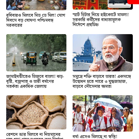
স্মার্ট মিটার নিয়ে হাইকোর্টে মামলা!
রবিবারও মিলবে মিড ডে মিল! যোগ
সরকারি কর্মীদের বাধ্যতামূলক
দিবসে বড় ঘোষণা পশ্চিমবঙ্গ
নির্দেশে প্রশ্নচিহ্ন
সরকারের
জামাইষষ্ঠীতেও ভিজবে বাংলা! ঝড়-
সমুদ্রে শক্তি বাড়াবে ভারত! একসঙ্গে
বৃষ্টি, বজ্রপাত ও ভারী বর্ষণের
উদ্বোধন হতে পারে ৩ যুদ্ধজাহাজ,
সতর্কতা একাধিক জেলায়
বাড়বে নৌসেনার ক্ষমতা
রেশনে আর মিলবে না নিম্নমানের
বর্ষা এসেও মিলছে না স্বস্তি!