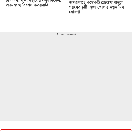
চাল-গম! খাদ্য দপ্তরের কড়া নির্দেশ,
তাপপ্রবাহে কয়েকটি জেলায় বাড়ল
শুরু হচ্ছে বিশেষ নজরদারি
গরমের ছুটি, স্কুল খোলার নতুন দিন
ঘোষণা
---Advertisement---