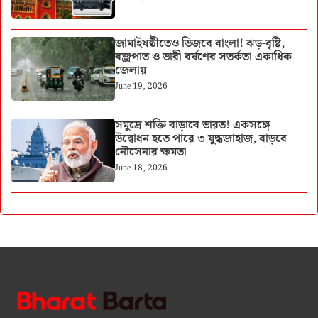
জামাইষষ্ঠীতেও ভিজবে বাংলা! ঝড়-বৃষ্টি,
বজ্রপাত ও ভারী বর্ষণের সতর্কতা একাধিক
জেলায়
June 19, 2026
সমুদ্রে শক্তি বাড়াবে ভারত! একসঙ্গে
উদ্বোধন হতে পারে ৩ যুদ্ধজাহাজ, বাড়বে
নৌসেনার ক্ষমতা
June 18, 2026