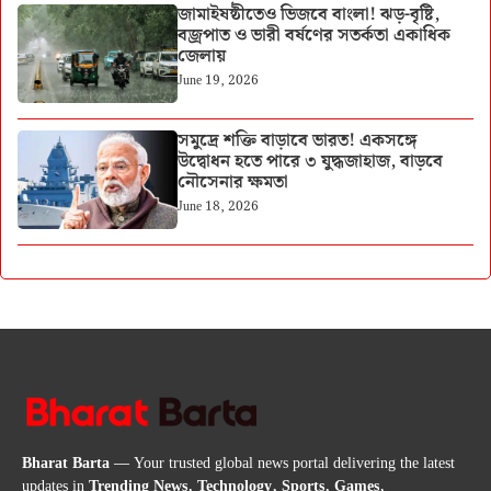
জামাইষষ্ঠীতেও ভিজবে বাংলা! ঝড়-বৃষ্টি,
বজ্রপাত ও ভারী বর্ষণের সতর্কতা একাধিক
জেলায়
June 19, 2026
সমুদ্রে শক্তি বাড়াবে ভারত! একসঙ্গে
উদ্বোধন হতে পারে ৩ যুদ্ধজাহাজ, বাড়বে
নৌসেনার ক্ষমতা
June 18, 2026
Bharat Barta
— Your trusted global news portal delivering the latest
updates in
Trending News, Technology, Sports, Games,