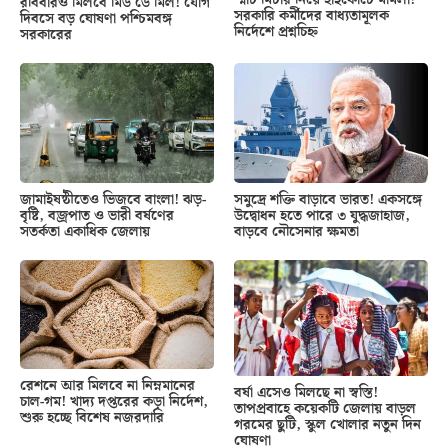
রবিবারও মিলবে মিড ডে মিল! যোগ
সরকারি কর্মীদের বাধ্যতামূলক
দিবসে বড় ঘোষণা পশ্চিমবঙ্গ
নির্দেশে প্রশ্নচিহ্ন
সরকারের
জামাইষষ্ঠীতেও ভিজবে বাংলা! ঝড়-
সমুদ্রে শক্তি বাড়াবে ভারত! একসঙ্গে
বৃষ্টি, বজ্রপাত ও ভারী বর্ষণের
উদ্বোধন হতে পারে ৩ যুদ্ধজাহাজ,
সতর্কতা একাধিক জেলায়
বাড়বে নৌসেনার ক্ষমতা
রেশনে আর মিলবে না নিম্নমানের
বর্ষা এসেও মিলছে না স্বস্তি!
চাল-গম! খাদ্য দপ্তরের কড়া নির্দেশ,
তাপপ্রবাহে কয়েকটি জেলায় বাড়ল
শুরু হচ্ছে বিশেষ নজরদারি
গরমের ছুটি, স্কুল খোলার নতুন দিন
ঘোষণা