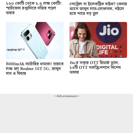
১৬০ কোটি থেকে ২.৬ লক্ষ কোটি!
পেট্রোল না ইলেকট্রিক বাইক? কেনার
স্মার্টফোন রপ্তানিতে নজির গড়ল
আগে জানুন লাভ-লোকসান, নইলে
ভারত
হতে পারে বড় ভুল
Jio-র সস্তার OTT রিচার্জ প্ল্যান,
8000mAh ব্যাটারির ধামাকা! ভারতে
১৩টি OTT সাবস্ক্রিপশনে বিশেষ
লঞ্চ হল Realme 16T 5G, জানুন
অফার
দাম ও ফিচার
---Advertisement---