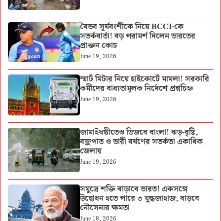
বৈভব সূর্যবংশীকে নিয়ে BCCI-কে
সতর্কবার্তা! বড় পরামর্শ দিলেন ভারতের
প্রাক্তন কোচ
June 19, 2026
স্মার্ট মিটার নিয়ে হাইকোর্টে মামলা! সরকারি
কর্মীদের বাধ্যতামূলক নির্দেশে প্রশ্নচিহ্ন
June 19, 2026
জামাইষষ্ঠীতেও ভিজবে বাংলা! ঝড়-বৃষ্টি,
বজ্রপাত ও ভারী বর্ষণের সতর্কতা একাধিক
জেলায়
June 19, 2026
সমুদ্রে শক্তি বাড়াবে ভারত! একসঙ্গে
উদ্বোধন হতে পারে ৩ যুদ্ধজাহাজ, বাড়বে
নৌসেনার ক্ষমতা
June 18, 2026