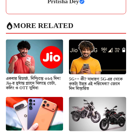
Pritisha Dey
MORE RELATED
একবার রিচার্জ, নিশ্চিন্তে ৩৬৫ দিন!
5G++ কী? সাধারণ 5G-এর থেকে
Jio-র দুর্দান্ত প্ল্যানে মিলছে ডেটা,
কতটা উন্নত এই পরিষেবা? জেনে
কলিং ও OTT সুবিধা
নিন বিস্তারিত