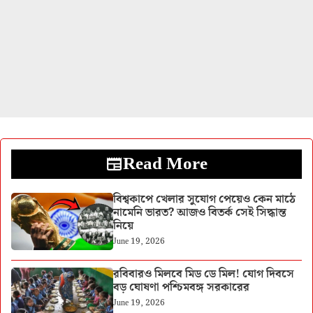
Read More
বিশ্বকাপে খেলার সুযোগ পেয়েও কেন মাঠে
নামেনি ভারত? আজও বিতর্ক সেই সিদ্ধান্ত
নিয়ে
June 19, 2026
রবিবারও মিলবে মিড ডে মিল! যোগ দিবসে
বড় ঘোষণা পশ্চিমবঙ্গ সরকারের
June 19, 2026