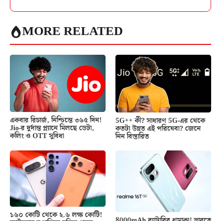
MORE RELATED
একবার রিচার্জ, নিশ্চিন্তে ৩৬৫ দিন!
5G++ কী? সাধারণ 5G-এর থেকে
Jio-র দুর্দান্ত প্ল্যানে মিলছে ডেটা,
কতটা উন্নত এই পরিষেবা? জেনে
কলিং ও OTT সুবিধা
নিন বিস্তারিত
১৬০ কোটি থেকে ২.৬ লক্ষ কোটি!
8000mAh ব্যাটারির ধামাকা! ভারতে