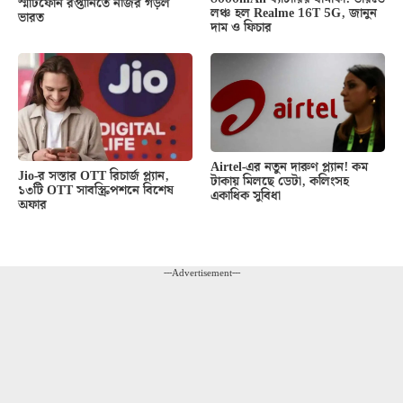
স্মার্টফোন রপ্তানিতে নজির গড়ল
লঞ্চ হল Realme 16T 5G, জানুন
ভারত
দাম ও ফিচার
Airtel-এর নতুন দারুণ প্ল্যান! কম
Jio-র সস্তার OTT রিচার্জ প্ল্যান,
টাকায় মিলছে ডেটা, কলিংসহ
১৩টি OTT সাবস্ক্রিপশনে বিশেষ
একাধিক সুবিধা
অফার
---Advertisement---