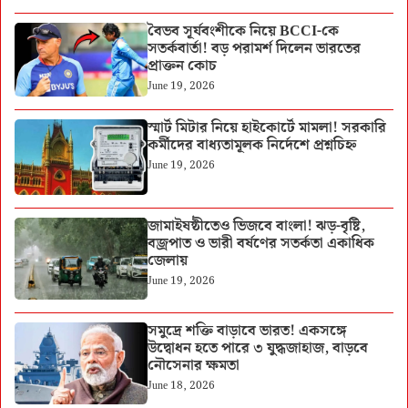
বৈভব সূর্যবংশীকে নিয়ে BCCI-কে
সতর্কবার্তা! বড় পরামর্শ দিলেন ভারতের
প্রাক্তন কোচ
June 19, 2026
স্মার্ট মিটার নিয়ে হাইকোর্টে মামলা! সরকারি
কর্মীদের বাধ্যতামূলক নির্দেশে প্রশ্নচিহ্ন
June 19, 2026
জামাইষষ্ঠীতেও ভিজবে বাংলা! ঝড়-বৃষ্টি,
বজ্রপাত ও ভারী বর্ষণের সতর্কতা একাধিক
জেলায়
June 19, 2026
সমুদ্রে শক্তি বাড়াবে ভারত! একসঙ্গে
উদ্বোধন হতে পারে ৩ যুদ্ধজাহাজ, বাড়বে
নৌসেনার ক্ষমতা
June 18, 2026