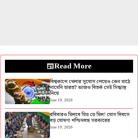
Read More
বিশ্বকাপে খেলার সুযোগ পেয়েও কেন মাঠে
নামেনি ভারত? আজও বিতর্ক সেই সিদ্ধান্ত
নিয়ে
June 19, 2026
রবিবারও মিলবে মিড ডে মিল! যোগ দিবসে
বড় ঘোষণা পশ্চিমবঙ্গ সরকারের
June 19, 2026