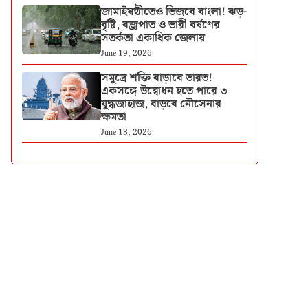
জামাইষষ্ঠীতেও ভিজবে বাংলা! ঝড়-
বৃষ্টি, বজ্রপাত ও ভারী বর্ষণের
সতর্কতা একাধিক জেলায়
June 19, 2026
সমুদ্রে শক্তি বাড়াবে ভারত!
একসঙ্গে উদ্বোধন হতে পারে ৩
যুদ্ধজাহাজ, বাড়বে নৌসেনার
ক্ষমতা
June 18, 2026