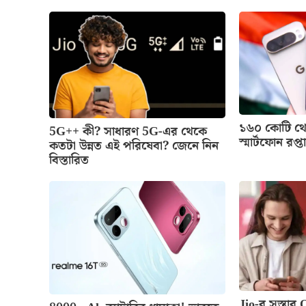
১৬০ কোটি থে
5G++ কী? সাধারণ 5G-এর থেকে
স্মার্টফোন রপ
কতটা উন্নত এই পরিষেবা? জেনে নিন
বিস্তারিত
Jio-র সস্তার O