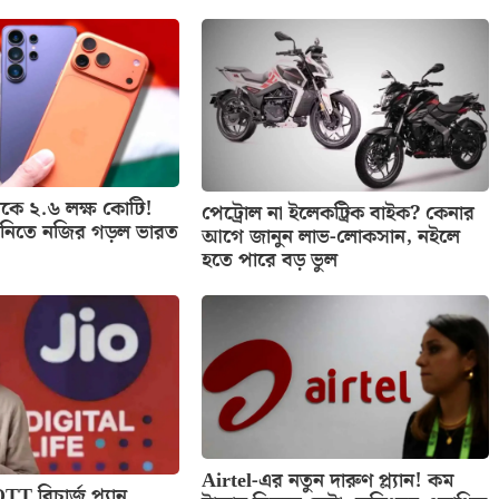
কে ২.৬ লক্ষ কোটি!
পেট্রোল না ইলেকট্রিক বাইক? কেনার
্তানিতে নজির গড়ল ভারত
আগে জানুন লাভ-লোকসান, নইলে
হতে পারে বড় ভুল
Airtel-এর নতুন দারুণ প্ল্যান! কম
TT রিচার্জ প্ল্যান,