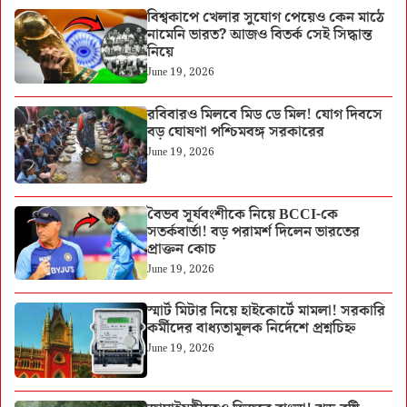
বিশ্বকাপে খেলার সুযোগ পেয়েও কেন মাঠে
নামেনি ভারত? আজও বিতর্ক সেই সিদ্ধান্ত
নিয়ে
June 19, 2026
রবিবারও মিলবে মিড ডে মিল! যোগ দিবসে
বড় ঘোষণা পশ্চিমবঙ্গ সরকারের
June 19, 2026
বৈভব সূর্যবংশীকে নিয়ে BCCI-কে
সতর্কবার্তা! বড় পরামর্শ দিলেন ভারতের
প্রাক্তন কোচ
June 19, 2026
স্মার্ট মিটার নিয়ে হাইকোর্টে মামলা! সরকারি
কর্মীদের বাধ্যতামূলক নির্দেশে প্রশ্নচিহ্ন
June 19, 2026