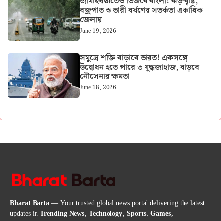
জামাইষষ্ঠীতেও ভিজবে বাংলা! ঝড়-বৃষ্টি,
বজ্রপাত ও ভারী বর্ষণের সতর্কতা একাধিক
জেলায়
June 19, 2026
সমুদ্রে শক্তি বাড়াবে ভারত! একসঙ্গে
উদ্বোধন হতে পারে ৩ যুদ্ধজাহাজ, বাড়বে
নৌসেনার ক্ষমতা
June 18, 2026
Bharat Barta
— Your trusted global news portal delivering the latest
updates in
Trending News, Technology, Sports, Games,