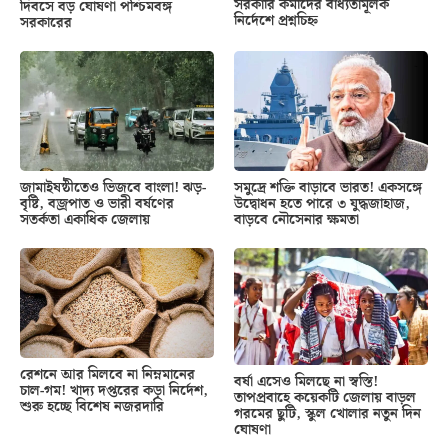
সরকারি কর্মীদের বাধ্যতামূলক
দিবসে বড় ঘোষণা পশ্চিমবঙ্গ
নির্দেশে প্রশ্নচিহ্ন
সরকারের
জামাইষষ্ঠীতেও ভিজবে বাংলা! ঝড়-
সমুদ্রে শক্তি বাড়াবে ভারত! একসঙ্গে
বৃষ্টি, বজ্রপাত ও ভারী বর্ষণের
উদ্বোধন হতে পারে ৩ যুদ্ধজাহাজ,
সতর্কতা একাধিক জেলায়
বাড়বে নৌসেনার ক্ষমতা
রেশনে আর মিলবে না নিম্নমানের
বর্ষা এসেও মিলছে না স্বস্তি!
চাল-গম! খাদ্য দপ্তরের কড়া নির্দেশ,
তাপপ্রবাহে কয়েকটি জেলায় বাড়ল
শুরু হচ্ছে বিশেষ নজরদারি
গরমের ছুটি, স্কুল খোলার নতুন দিন
ঘোষণা