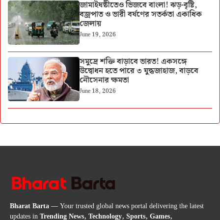
জামাইষষ্ঠীতেও ভিজবে বাংলা! ঝড়-বৃষ্টি,
বজ্রপাত ও ভারী বর্ষণের সতর্কতা একাধিক
জেলায়
June 19, 2026
সমুদ্রে শক্তি বাড়াবে ভারত! একসঙ্গে
উদ্বোধন হতে পারে ৩ যুদ্ধজাহাজ, বাড়বে
নৌসেনার ক্ষমতা
June 18, 2026
Bharat Barta
— Your trusted global news portal delivering the latest
updates in
Trending News, Technology, Sports, Games,