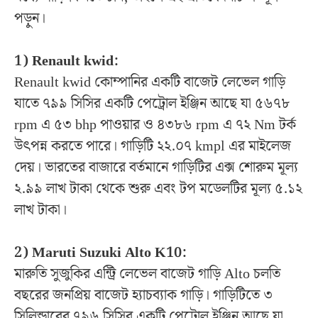
পড়ুন।
1) Renault kwid:
Renault kwid কোম্পানির একটি বাজেট লেভেল গাড়ি
যাতে ৭৯৯ সিসির একটি পেট্রোল ইঞ্জিন আছে যা ৫৬৭৮
rpm এ ৫৩ bhp পাওয়ার ও ৪৩৮৬ rpm এ ৭২ Nm টর্ক
উৎপন্ন করতে পারে। গাড়িটি ২২.০৭ kmpl এর মাইলেজ
দেয়। ভারতের বাজারে বর্তমানে গাড়িটির এক্স শোরুম মূল্য
২.৯৯ লাখ টাকা থেকে শুরু এবং টপ মডেলটির মূল্য ৫.১২
লাখ টাকা।
2) Maruti Suzuki Alto K10:
মারুতি সুজুকির এন্ট্রি লেভেল বাজেট গাড়ি Alto চলতি
বছরের জনপ্রিয় বাজেট হ্যাচব্যাক গাড়ি। গাড়িটিতে ৩
সিলিন্ডারের ৭৯৬ সিসির একটি পেট্রোল ইঞ্জিন আছে যা