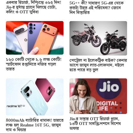
একবার রিচার্জ, নিশ্চিন্তে ৩৬৫ দিন!
5G++ কী? সাধারণ 5G-এর থেকে
Jio-র দুর্দান্ত প্ল্যানে মিলছে ডেটা,
কতটা উন্নত এই পরিষেবা? জেনে
কলিং ও OTT সুবিধা
নিন বিস্তারিত
১৬০ কোটি থেকে ২.৬ লক্ষ কোটি!
পেট্রোল না ইলেকট্রিক বাইক? কেনার
স্মার্টফোন রপ্তানিতে নজির গড়ল
আগে জানুন লাভ-লোকসান, নইলে
ভারত
হতে পারে বড় ভুল
Jio-র সস্তার OTT রিচার্জ প্ল্যান,
8000mAh ব্যাটারির ধামাকা! ভারতে
১৩টি OTT সাবস্ক্রিপশনে বিশেষ
লঞ্চ হল Realme 16T 5G, জানুন
অফার
দাম ও ফিচার