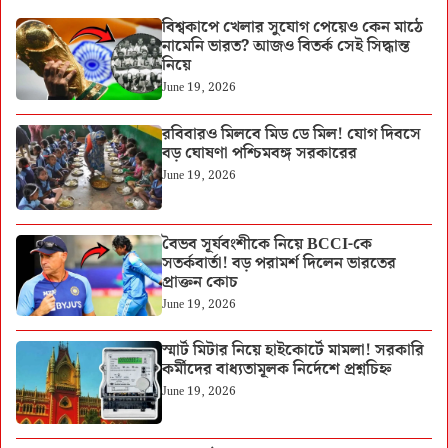
বিশ্বকাপে খেলার সুযোগ পেয়েও কেন মাঠে
নামেনি ভারত? আজও বিতর্ক সেই সিদ্ধান্ত
নিয়ে
June 19, 2026
রবিবারও মিলবে মিড ডে মিল! যোগ দিবসে
বড় ঘোষণা পশ্চিমবঙ্গ সরকারের
June 19, 2026
বৈভব সূর্যবংশীকে নিয়ে BCCI-কে
সতর্কবার্তা! বড় পরামর্শ দিলেন ভারতের
প্রাক্তন কোচ
June 19, 2026
স্মার্ট মিটার নিয়ে হাইকোর্টে মামলা! সরকারি
কর্মীদের বাধ্যতামূলক নির্দেশে প্রশ্নচিহ্ন
June 19, 2026