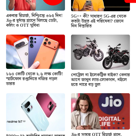
একবার রিচার্জ, নিশ্চিন্তে ৩৬৫ দিন!
5G++ কী? সাধারণ 5G-এর থেকে
Jio-র দুর্দান্ত প্ল্যানে মিলছে ডেটা,
কতটা উন্নত এই পরিষেবা? জেনে
কলিং ও OTT সুবিধা
নিন বিস্তারিত
১৬০ কোটি থেকে ২.৬ লক্ষ কোটি!
পেট্রোল না ইলেকট্রিক বাইক? কেনার
স্মার্টফোন রপ্তানিতে নজির গড়ল
আগে জানুন লাভ-লোকসান, নইলে
ভারত
হতে পারে বড় ভুল
Jio-র সস্তার OTT রিচার্জ প্ল্যান,