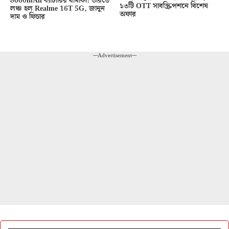
8000mAh ব্যাটারির ধামাকা! ভারতে
১৩টি OTT সাবস্ক্রিপশনে বিশেষ
লঞ্চ হল Realme 16T 5G, জানুন
অফার
দাম ও ফিচার
---Advertisement---