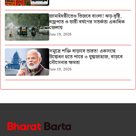
জামাইষষ্ঠীতেও ভিজবে বাংলা! ঝড়-বৃষ্টি,
বজ্রপাত ও ভারী বর্ষণের সতর্কতা একাধিক
জেলায়
June 19, 2026
সমুদ্রে শক্তি বাড়াবে ভারত! একসঙ্গে
উদ্বোধন হতে পারে ৩ যুদ্ধজাহাজ, বাড়বে
নৌসেনার ক্ষমতা
June 18, 2026