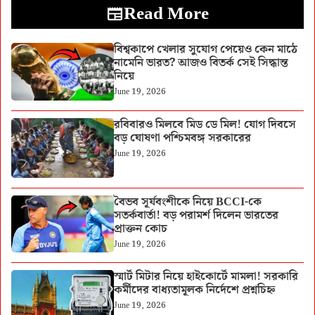
Read More
বিশ্বকাপে খেলার সুযোগ পেয়েও কেন মাঠে
নামেনি ভারত? আজও বিতর্ক সেই সিদ্ধান্ত
নিয়ে
June 19, 2026
রবিবারও মিলবে মিড ডে মিল! যোগ দিবসে
বড় ঘোষণা পশ্চিমবঙ্গ সরকারের
June 19, 2026
বৈভব সূর্যবংশীকে নিয়ে BCCI-কে
সতর্কবার্তা! বড় পরামর্শ দিলেন ভারতের
প্রাক্তন কোচ
June 19, 2026
স্মার্ট মিটার নিয়ে হাইকোর্টে মামলা! সরকারি
কর্মীদের বাধ্যতামূলক নির্দেশে প্রশ্নচিহ্ন
June 19, 2026