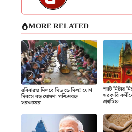
MORE RELATED
স্মার্ট মিটার ন
রবিবারও মিলবে মিড ডে মিল! যোগ
সরকারি কর্মীদ
দিবসে বড় ঘোষণা পশ্চিমবঙ্গ
প্রশ্নচিহ্ন
সরকারের