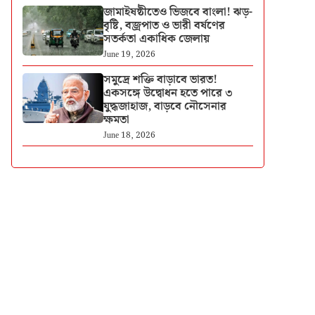
জামাইষষ্ঠীতেও ভিজবে বাংলা! ঝড়-
বৃষ্টি, বজ্রপাত ও ভারী বর্ষণের
সতর্কতা একাধিক জেলায়
June 19, 2026
সমুদ্রে শক্তি বাড়াবে ভারত!
একসঙ্গে উদ্বোধন হতে পারে ৩
যুদ্ধজাহাজ, বাড়বে নৌসেনার
ক্ষমতা
June 18, 2026