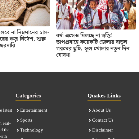
বে না নিম্নমানের চাল-
বর্ষা এসেও মিলছে না স্বস্তি!
তরের কড়া নির্দেশ, শুরু
তাপপ্রবাহে কয়েকটি জেলায় বাড়ল
নজরদারি
গরমের ছুটি, স্কুল খোলার নতুন দিন
ঘোষণা
Categories
Quakes Links
Entertainment
About Us
 latest
Sports
Contact Us
h real-
nd the
Technology
Disclaimer
with