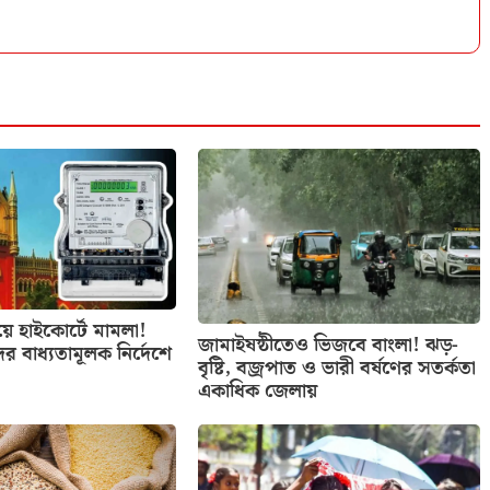
িয়ে হাইকোর্টে মামলা!
জামাইষষ্ঠীতেও ভিজবে বাংলা! ঝড়-
ের বাধ্যতামূলক নির্দেশে
বৃষ্টি, বজ্রপাত ও ভারী বর্ষণের সতর্কতা
একাধিক জেলায়