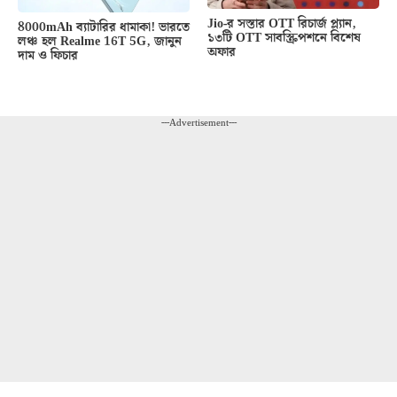
Jio-র সস্তার OTT রিচার্জ প্ল্যান,
8000mAh ব্যাটারির ধামাকা! ভারতে
১৩টি OTT সাবস্ক্রিপশনে বিশেষ
লঞ্চ হল Realme 16T 5G, জানুন
অফার
দাম ও ফিচার
---Advertisement---