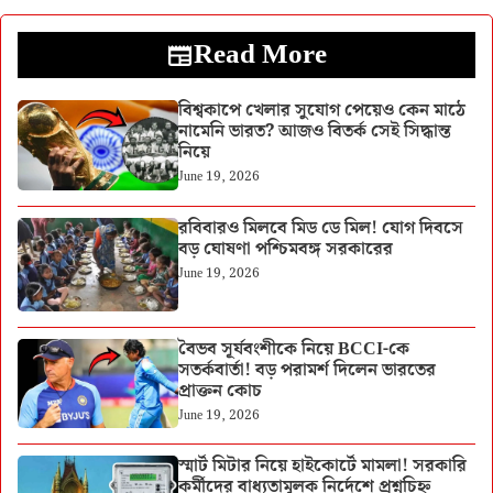
Read More
বিশ্বকাপে খেলার সুযোগ পেয়েও কেন মাঠে
নামেনি ভারত? আজও বিতর্ক সেই সিদ্ধান্ত
নিয়ে
June 19, 2026
রবিবারও মিলবে মিড ডে মিল! যোগ দিবসে
বড় ঘোষণা পশ্চিমবঙ্গ সরকারের
June 19, 2026
বৈভব সূর্যবংশীকে নিয়ে BCCI-কে
সতর্কবার্তা! বড় পরামর্শ দিলেন ভারতের
প্রাক্তন কোচ
June 19, 2026
স্মার্ট মিটার নিয়ে হাইকোর্টে মামলা! সরকারি
কর্মীদের বাধ্যতামূলক নির্দেশে প্রশ্নচিহ্ন