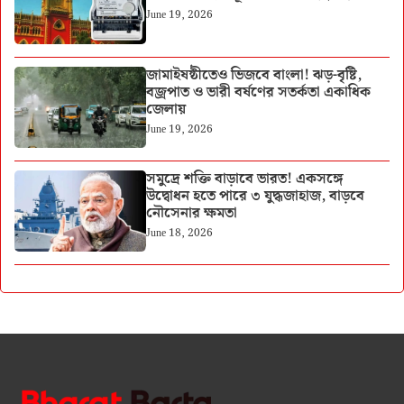
June 19, 2026
জামাইষষ্ঠীতেও ভিজবে বাংলা! ঝড়-বৃষ্টি,
বজ্রপাত ও ভারী বর্ষণের সতর্কতা একাধিক
জেলায়
June 19, 2026
সমুদ্রে শক্তি বাড়াবে ভারত! একসঙ্গে
উদ্বোধন হতে পারে ৩ যুদ্ধজাহাজ, বাড়বে
নৌসেনার ক্ষমতা
June 18, 2026