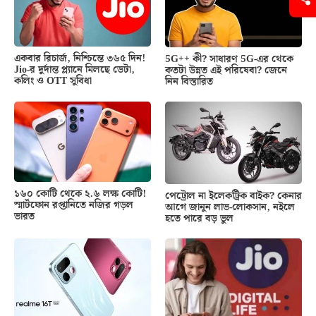
একবার রিচার্জ, নিশ্চিন্তে ৩৬৫ দিন!
5G++ কী? সাধারণ 5G-এর থেকে
Jio-র দুর্দান্ত প্ল্যানে মিলছে ডেটা,
কতটা উন্নত এই পরিষেবা? জেনে
কলিং ও OTT সুবিধা
নিন বিস্তারিত
১৬০ কোটি থেকে ২.৬ লক্ষ কোটি!
পেট্রোল না ইলেকট্রিক বাইক? কেনার
স্মার্টফোন রপ্তানিতে নজির গড়ল
আগে জানুন লাভ-লোকসান, নইলে
ভারত
হতে পারে বড় ভুল