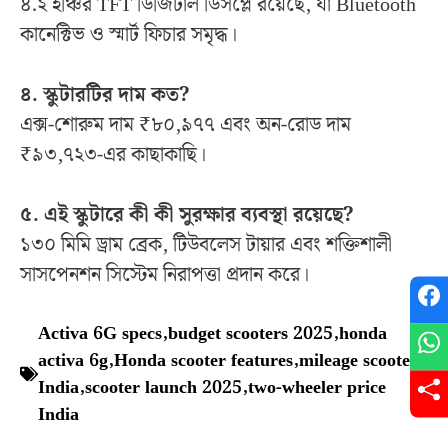
৪.২ ইঞ্চির TFT ডিজিটাল ডিসপ্লে রয়েছে, যা Bluetooth
কানেক্টিভ ও স্মার্ট ফিচার সমৃদ্ধ।
৪. স্কুটারটির দাম কত?
এক্স-শোরুম দাম ₹৮০,৯৭৭ এবং অন-রোড দাম
₹৯৩,৭২৩-এর কাছাকাছি।
৫. এই স্কুটারে কী কী সুরক্ষার ব্যবস্থা রয়েছে?
১৩০ মিমি ড্রাম ব্রেক, টিউবলেস টায়ার এবং শক্তিশালী
সাসপেনশন সিস্টেম নিরাপত্তা প্রদান করে।
Activa 6G specs
,
budget scooters 2025
,
honda
activa 6g
,
Honda scooter features
,
mileage scooter
India
,
scooter launch 2025
,
two-wheeler price
India