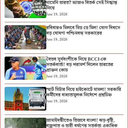
নামেনি ভারত? আজও বিতর্ক সেই সিদ্ধান্ত
নিয়ে
June 19, 2026
রবিবারও মিলবে মিড ডে মিল! যোগ দিবসে
বড় ঘোষণা পশ্চিমবঙ্গ সরকারের
June 19, 2026
বৈভব সূর্যবংশীকে নিয়ে BCCI-কে
সতর্কবার্তা! বড় পরামর্শ দিলেন ভারতের
প্রাক্তন কোচ
June 19, 2026
স্মার্ট মিটার নিয়ে হাইকোর্টে মামলা! সরকারি
কর্মীদের বাধ্যতামূলক নির্দেশে প্রশ্নচিহ্ন
June 19, 2026
জামাইষষ্ঠীতেও ভিজবে বাংলা! ঝড়-বৃষ্টি,
বজ্রপাত ও ভারী বর্ষণের সতর্কতা একাধিক