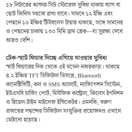
১৮ লিটারের আন্ডার-সিট স্টোরেজ সুবিধা থাকায় ব্যাগ বা
ছোট জিনিস সহজে রাখা যাবে। সামনে ১২ ইঞ্চি এবং
পেছনে ১০ ইঞ্চির টিউবলেস টায়ার থাকছে, সঙ্গে সামনের
ও পেছনের চাকায় ১৩০ মিমি ড্রাম ব্রেক—যা সুরক্ষা দেবে
আরও বেশি।
টেক-স্মার্ট ফিচার দিচ্ছে এগিয়ে যাওয়ার সুবিধা
স্মার্ট ফিচারের দিক থেকে এই মডেল নজরকাড়া। থাকছে
৪.২ ইঞ্চির TFT ডিজিটাল ডিসপ্লে, Bluetooth
কানেক্টিভিটি, কল ও SMS অ্যালার্ট, ন্যাভিগেশন সিস্টেম,
ইউএসবি চার্জিং পোর্ট, মিউজিক কন্ট্রোল, কিলেস ইগনিশন
ও রিয়েল-টাইম মাইলেজ ইন্ডিকেটর। এমনকি, তরুণ
প্রজন্মের পছন্দের ডিজিটাল সংযুক্তির প্রয়োজনও এখানে
মেটানো হয়েছে।