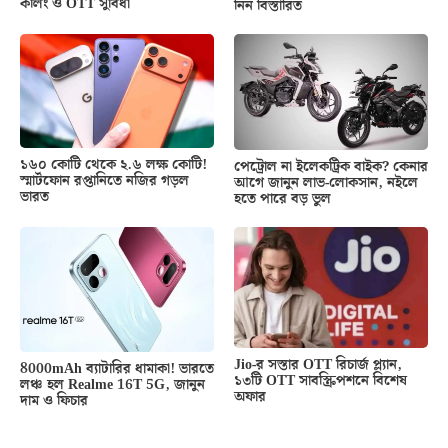
কলিং ও OTT সুবিধা
নিন বিস্তারিত
১৬০ কোটি থেকে ২.৬ লক্ষ কোটি!
পেট্রোল না ইলেকট্রিক বাইক? কেনার
স্মার্টফোন রপ্তানিতে নজির গড়ল
আগে জানুন লাভ-লোকসান, নইলে
ভারত
হতে পারে বড় ভুল
Jio-র সস্তার OTT রিচার্জ প্ল্যান,
8000mAh ব্যাটারির ধামাকা! ভারতে
১৩টি OTT সাবস্ক্রিপশনে বিশেষ
লঞ্চ হল Realme 16T 5G, জানুন
অফার
দাম ও ফিচার