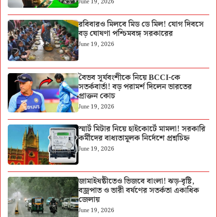
June 19, 2026
রবিবারও মিলবে মিড ডে মিল! যোগ দিবসে
বড় ঘোষণা পশ্চিমবঙ্গ সরকারের
June 19, 2026
বৈভব সূর্যবংশীকে নিয়ে BCCI-কে
সতর্কবার্তা! বড় পরামর্শ দিলেন ভারতের
প্রাক্তন কোচ
June 19, 2026
স্মার্ট মিটার নিয়ে হাইকোর্টে মামলা! সরকারি
কর্মীদের বাধ্যতামূলক নির্দেশে প্রশ্নচিহ্ন
June 19, 2026
জামাইষষ্ঠীতেও ভিজবে বাংলা! ঝড়-বৃষ্টি,
বজ্রপাত ও ভারী বর্ষণের সতর্কতা একাধিক
জেলায়
June 19, 2026