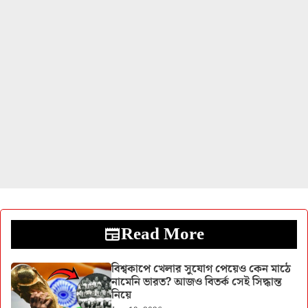
Read More
বিশ্বকাপে খেলার সুযোগ পেয়েও কেন মাঠে
নামেনি ভারত? আজও বিতর্ক সেই সিদ্ধান্ত
নিয়ে