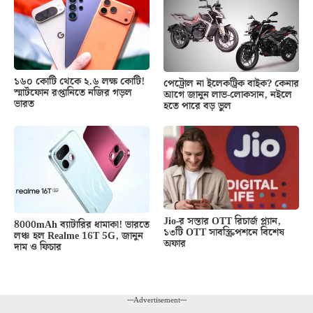
১৬০ কোটি থেকে ২.৬ লক্ষ কোটি!
পেট্রোল না ইলেকট্রিক বাইক? কেনার
স্মার্টফোন রপ্তানিতে নজির গড়ল
আগে জানুন লাভ-লোকসান, নইলে
ভারত
হতে পারে বড় ভুল
Jio-র সস্তার OTT রিচার্জ প্ল্যান,
8000mAh ব্যাটারির ধামাকা! ভারতে
১৩টি OTT সাবস্ক্রিপশনে বিশেষ
লঞ্চ হল Realme 16T 5G, জানুন
অফার
দাম ও ফিচার
---Advertisement---