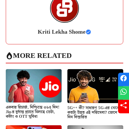
Kriti Lekha Shome
MORE RELATED
একবার রিচার্জ, নিশ্চিন্তে ৩৬৫ দিন!
5G++ কী? সাধারণ 5G-এর থেকে
Jio-র দুর্দান্ত প্ল্যানে মিলছে ডেটা,
কতটা উন্নত এই পরিষেবা? জেনে
কলিং ও OTT সুবিধা
নিন বিস্তারিত