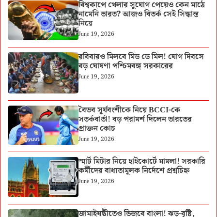
বিশ্বকাপে খেলার সুযোগ পেয়েও কেন মাঠে
নামেনি ভারত? আজও বিতর্ক সেই সিদ্ধান্ত
নিয়ে
June 19, 2026
রবিবারও মিলবে মিড ডে মিল! যোগ দিবসে
বড় ঘোষণা পশ্চিমবঙ্গ সরকারের
June 19, 2026
বৈভব সূর্যবংশীকে নিয়ে BCCI-কে
সতর্কবার্তা! বড় পরামর্শ দিলেন ভারতের
প্রাক্তন কোচ
June 19, 2026
স্মার্ট মিটার নিয়ে হাইকোর্টে মামলা! সরকারি
কর্মীদের বাধ্যতামূলক নির্দেশে প্রশ্নচিহ্ন
June 19, 2026
জামাইষষ্ঠীতেও ভিজবে বাংলা! ঝড়-বৃষ্টি,