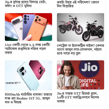
Jio-র দুর্দান্ত প্ল্যানে মিলছে ডেটা,
কতটা উন্নত এই পরিষেবা? জেনে
কলিং ও OTT সুবিধা
নিন বিস্তারিত
১৬০ কোটি থেকে ২.৬ লক্ষ কোটি!
পেট্রোল না ইলেকট্রিক বাইক? কেনার
স্মার্টফোন রপ্তানিতে নজির গড়ল
আগে জানুন লাভ-লোকসান, নইলে
ভারত
হতে পারে বড় ভুল
Jio-র সস্তার OTT রিচার্জ প্ল্যান,
8000mAh ব্যাটারির ধামাকা! ভারতে
১৩টি OTT সাবস্ক্রিপশনে বিশেষ
লঞ্চ হল Realme 16T 5G, জানুন
অফার
দাম ও ফিচার