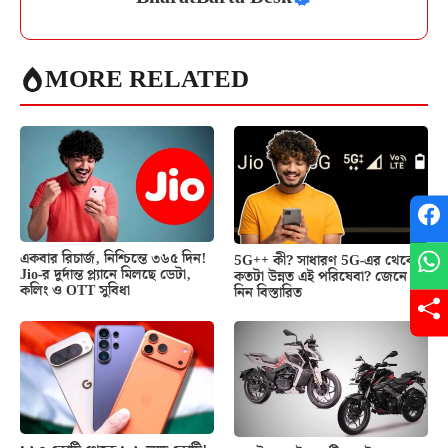
MORE RELATED
একবার রিচার্জ, নিশ্চিন্তে ৩৬৫ দিন!
5G++ কী? সাধারণ 5G-এর থেকে
Jio-র দুর্দান্ত প্ল্যানে মিলছে ডেটা,
কতটা উন্নত এই পরিষেবা? জেনে
কলিং ও OTT সুবিধা
নিন বিস্তারিত