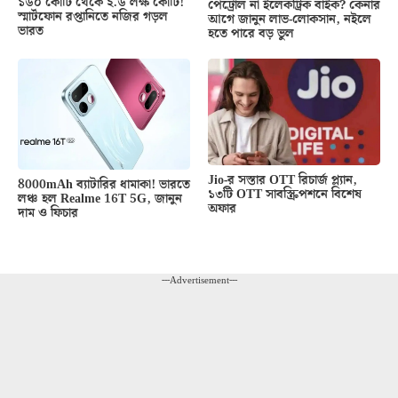
১৬০ কোটি থেকে ২.৬ লক্ষ কোটি!
পেট্রোল না ইলেকট্রিক বাইক? কেনার
স্মার্টফোন রপ্তানিতে নজির গড়ল
আগে জানুন লাভ-লোকসান, নইলে
ভারত
হতে পারে বড় ভুল
Jio-র সস্তার OTT রিচার্জ প্ল্যান,
8000mAh ব্যাটারির ধামাকা! ভারতে
১৩টি OTT সাবস্ক্রিপশনে বিশেষ
লঞ্চ হল Realme 16T 5G, জানুন
অফার
দাম ও ফিচার
---Advertisement---