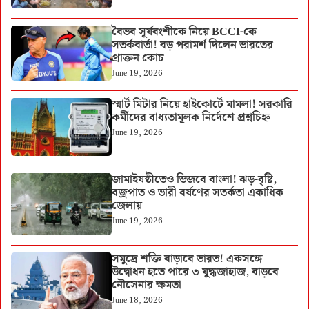
বৈভব সূর্যবংশীকে নিয়ে BCCI-কে
সতর্কবার্তা! বড় পরামর্শ দিলেন ভারতের
প্রাক্তন কোচ
June 19, 2026
স্মার্ট মিটার নিয়ে হাইকোর্টে মামলা! সরকারি
কর্মীদের বাধ্যতামূলক নির্দেশে প্রশ্নচিহ্ন
June 19, 2026
জামাইষষ্ঠীতেও ভিজবে বাংলা! ঝড়-বৃষ্টি,
বজ্রপাত ও ভারী বর্ষণের সতর্কতা একাধিক
জেলায়
June 19, 2026
সমুদ্রে শক্তি বাড়াবে ভারত! একসঙ্গে
উদ্বোধন হতে পারে ৩ যুদ্ধজাহাজ, বাড়বে
নৌসেনার ক্ষমতা
June 18, 2026