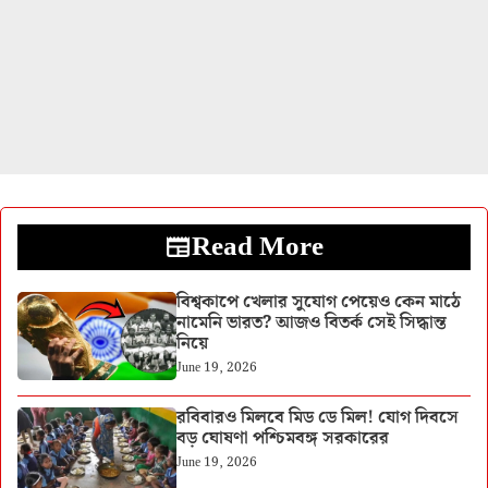
Read More
বিশ্বকাপে খেলার সুযোগ পেয়েও কেন মাঠে
নামেনি ভারত? আজও বিতর্ক সেই সিদ্ধান্ত
নিয়ে
June 19, 2026
রবিবারও মিলবে মিড ডে মিল! যোগ দিবসে
বড় ঘোষণা পশ্চিমবঙ্গ সরকারের
June 19, 2026