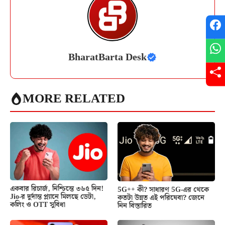
BharatBarta Desk
MORE RELATED
একবার রিচার্জ, নিশ্চিন্তে ৩৬৫ দিন!
5G++ কী? সাধারণ 5G-এর থেকে
Jio-র দুর্দান্ত প্ল্যানে মিলছে ডেটা,
কতটা উন্নত এই পরিষেবা? জেনে
কলিং ও OTT সুবিধা
নিন বিস্তারিত