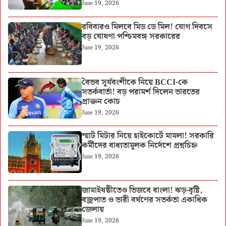
June 19, 2026
রবিবারও মিলবে মিড ডে মিল! যোগ দিবসে
বড় ঘোষণা পশ্চিমবঙ্গ সরকারের
June 19, 2026
বৈভব সূর্যবংশীকে নিয়ে BCCI-কে
সতর্কবার্তা! বড় পরামর্শ দিলেন ভারতের
প্রাক্তন কোচ
June 19, 2026
স্মার্ট মিটার নিয়ে হাইকোর্টে মামলা! সরকারি
কর্মীদের বাধ্যতামূলক নির্দেশে প্রশ্নচিহ্ন
June 19, 2026
জামাইষষ্ঠীতেও ভিজবে বাংলা! ঝড়-বৃষ্টি,
বজ্রপাত ও ভারী বর্ষণের সতর্কতা একাধিক
জেলায়
June 19, 2026