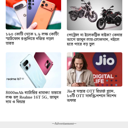
১৬০ কোটি থেকে ২.৬ লক্ষ কোটি!
পেট্রোল না ইলেকট্রিক বাইক? কেনার
স্মার্টফোন রপ্তানিতে নজির গড়ল
আগে জানুন লাভ-লোকসান, নইলে
ভারত
হতে পারে বড় ভুল
Jio-র সস্তার OTT রিচার্জ প্ল্যান,
8000mAh ব্যাটারির ধামাকা! ভারতে
১৩টি OTT সাবস্ক্রিপশনে বিশেষ
লঞ্চ হল Realme 16T 5G, জানুন
অফার
দাম ও ফিচার
---Advertisement---