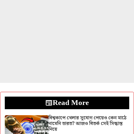
Read More
বিশ্বকাপে খেলার সুযোগ পেয়েও কেন মাঠে
নামেনি ভারত? আজও বিতর্ক সেই সিদ্ধান্ত
নিয়ে