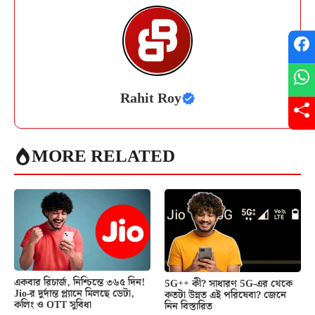
Rahit Roy
MORE RELATED
একবার রিচার্জ, নিশ্চিন্তে ৩৬৫ দিন!
5G++ কী? সাধারণ 5G-এর থেকে
Jio-র দুর্দান্ত প্ল্যানে মিলছে ডেটা,
কতটা উন্নত এই পরিষেবা? জেনে
কলিং ও OTT সুবিধা
নিন বিস্তারিত