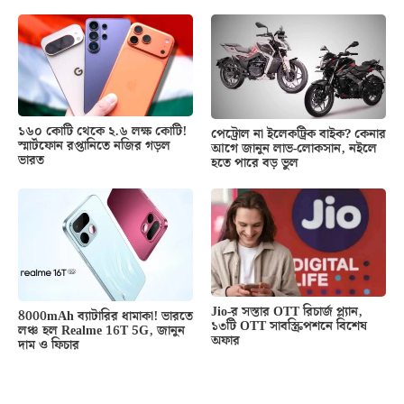
১৬০ কোটি থেকে ২.৬ লক্ষ কোটি!
পেট্রোল না ইলেকট্রিক বাইক? কেনার
স্মার্টফোন রপ্তানিতে নজির গড়ল
আগে জানুন লাভ-লোকসান, নইলে
ভারত
হতে পারে বড় ভুল
Jio-র সস্তার OTT রিচার্জ প্ল্যান,
8000mAh ব্যাটারির ধামাকা! ভারতে
১৩টি OTT সাবস্ক্রিপশনে বিশেষ
লঞ্চ হল Realme 16T 5G, জানুন
অফার
দাম ও ফিচার