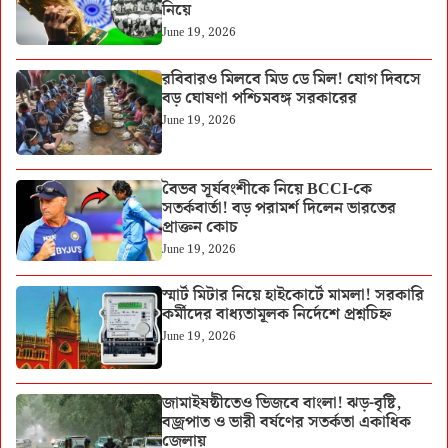
নিয়ে
June 19, 2026
রবিবারও মিলবে মিড ডে মিল! যোগ দিবসে
বড় ঘোষণা পশ্চিমবঙ্গ সরকারের
June 19, 2026
বৈভব সূর্যবংশীকে নিয়ে BCCI-কে
সতর্কবার্তা! বড় পরামর্শ দিলেন ভারতের
প্রাক্তন কোচ
June 19, 2026
স্মার্ট মিটার নিয়ে হাইকোর্টে মামলা! সরকারি
কর্মীদের বাধ্যতামূলক নির্দেশে প্রশ্নচিহ্ন
June 19, 2026
জামাইষষ্ঠীতেও ভিজবে বাংলা! ঝড়-বৃষ্টি,
বজ্রপাত ও ভারী বর্ষণের সতর্কতা একাধিক
জেলায়