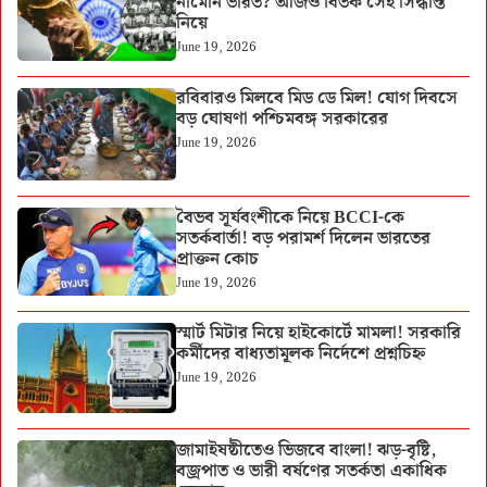
নামেনি ভারত? আজও বিতর্ক সেই সিদ্ধান্ত
নিয়ে
June 19, 2026
রবিবারও মিলবে মিড ডে মিল! যোগ দিবসে
বড় ঘোষণা পশ্চিমবঙ্গ সরকারের
June 19, 2026
বৈভব সূর্যবংশীকে নিয়ে BCCI-কে
সতর্কবার্তা! বড় পরামর্শ দিলেন ভারতের
প্রাক্তন কোচ
June 19, 2026
স্মার্ট মিটার নিয়ে হাইকোর্টে মামলা! সরকারি
কর্মীদের বাধ্যতামূলক নির্দেশে প্রশ্নচিহ্ন
June 19, 2026
জামাইষষ্ঠীতেও ভিজবে বাংলা! ঝড়-বৃষ্টি,
বজ্রপাত ও ভারী বর্ষণের সতর্কতা একাধিক