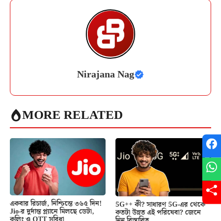
Nirajana Nag
MORE RELATED
একবার রিচার্জ, নিশ্চিন্তে ৩৬৫ দিন!
5G++ কী? সাধারণ 5G-এর থেকে
Jio-র দুর্দান্ত প্ল্যানে মিলছে ডেটা,
কতটা উন্নত এই পরিষেবা? জেনে
কলিং ও OTT সুবিধা
নিন বিস্তারিত