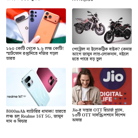
১৬০ কোটি থেকে ২.৬ লক্ষ কোটি!
পেট্রোল না ইলেকট্রিক বাইক? কেনার
স্মার্টফোন রপ্তানিতে নজির গড়ল
আগে জানুন লাভ-লোকসান, নইলে
ভারত
হতে পারে বড় ভুল
Jio-র সস্তার OTT রিচার্জ প্ল্যান,
8000mAh ব্যাটারির ধামাকা! ভারতে
১৩টি OTT সাবস্ক্রিপশনে বিশেষ
লঞ্চ হল Realme 16T 5G, জানুন
অফার
দাম ও ফিচার