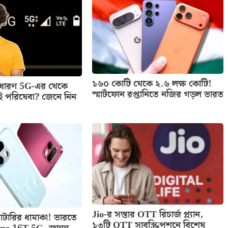
১৬০ কোটি থেকে ২.৬ লক্ষ কোটি!
াধারণ 5G-এর থেকে
স্মার্টফোন রপ্তানিতে নজির গড়ল ভারত
ই পরিষেবা? জেনে নিন
Jio-র সস্তার OTT রিচার্জ প্ল্যান,
টারির ধামাকা! ভারতে
১৩টি OTT সাবস্ক্রিপশনে বিশেষ