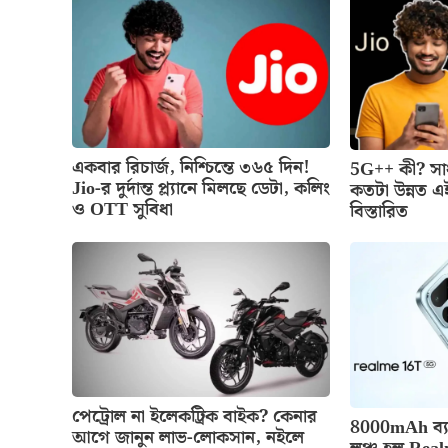
একবার রিচার্জ, নিশ্চিন্তে ৩৬৫ দিন!
5G++ কী? স
Jio-র দুর্দান্ত প্ল্যানে মিলছে ডেটা, কলিং
কতটা উন্নত এ
ও OTT সুবিধা
বিস্তারিত
পেট্রোল না ইলেকট্রিক বাইক? কেনার
8000mAh ব্যা
আগে জানুন লাভ-লোকসান, নইলে