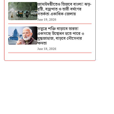
জামাইষষ্ঠীতেও ভিজবে বাংলা! ঝড়-
বৃষ্টি, বজ্রপাত ও ভারী বর্ষণের
সতর্কতা একাধিক জেলায়
June 19, 2026
সমুদ্রে শক্তি বাড়াবে ভারত!
একসঙ্গে উদ্বোধন হতে পারে ৩
যুদ্ধজাহাজ, বাড়বে নৌসেনার
ক্ষমতা
June 18, 2026