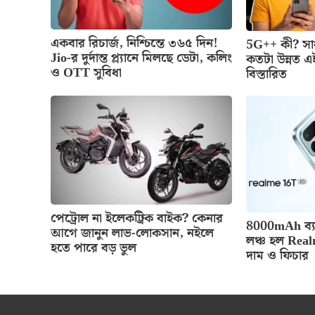
একবার রিচার্জ, নিশ্চিন্তে ৩৬৫ দিন!
5G++ কী? স
Jio-র দুর্দান্ত প্ল্যানে মিলছে ডেটা, কলিং
কতটা উন্নত এ
ও OTT সুবিধা
বিস্তারিত
পেট্রোল না ইলেকট্রিক বাইক? কেনার
8000mAh ব্যা
আগে জানুন লাভ-লোকসান, নইলে
লঞ্চ হল Rea
হতে পারে বড় ভুল
দাম ও ফিচার