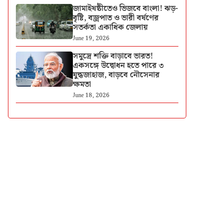
জামাইষষ্ঠীতেও ভিজবে বাংলা! ঝড়-
বৃষ্টি, বজ্রপাত ও ভারী বর্ষণের
সতর্কতা একাধিক জেলায়
June 19, 2026
সমুদ্রে শক্তি বাড়াবে ভারত!
একসঙ্গে উদ্বোধন হতে পারে ৩
যুদ্ধজাহাজ, বাড়বে নৌসেনার
ক্ষমতা
June 18, 2026