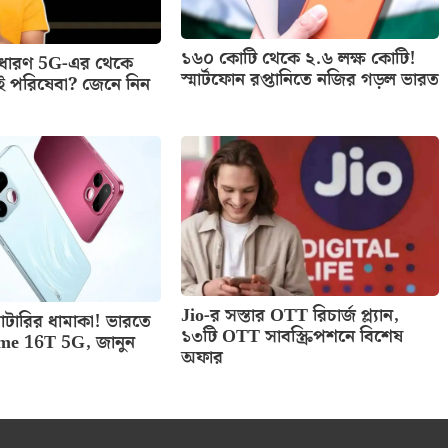
১৬০ কোটি থেকে ২.৬ লক্ষ কোটি!
াধারণ 5G-এর থেকে
স্মার্টফোন রপ্তানিতে নজির গড়ল ভারত
ই পরিষেবা? জেনে নিন
Jio-র সস্তার OTT রিচার্জ প্ল্যান,
টারির ধামাকা! ভারতে
১৩টি OTT সাবস্ক্রিপশনে বিশেষ
lme 16T 5G, জানুন
অফার