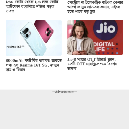
১৬০ কোটি থেকে ২.৬ লক্ষ কোটি!
পেট্রোল না ইলেকট্রিক বাইক? কেনার
স্মার্টফোন রপ্তানিতে নজির গড়ল
আগে জানুন লাভ-লোকসান, নইলে
ভারত
হতে পারে বড় ভুল
Jio-র সস্তার OTT রিচার্জ প্ল্যান,
8000mAh ব্যাটারির ধামাকা! ভারতে
১৩টি OTT সাবস্ক্রিপশনে বিশেষ
লঞ্চ হল Realme 16T 5G, জানুন
অফার
দাম ও ফিচার
---Advertisement---