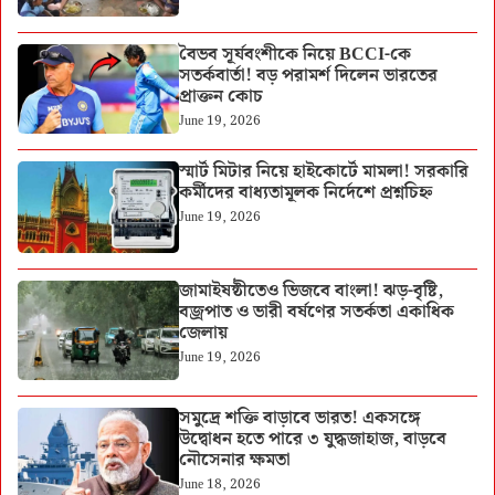
বৈভব সূর্যবংশীকে নিয়ে BCCI-কে
সতর্কবার্তা! বড় পরামর্শ দিলেন ভারতের
প্রাক্তন কোচ
June 19, 2026
স্মার্ট মিটার নিয়ে হাইকোর্টে মামলা! সরকারি
কর্মীদের বাধ্যতামূলক নির্দেশে প্রশ্নচিহ্ন
June 19, 2026
জামাইষষ্ঠীতেও ভিজবে বাংলা! ঝড়-বৃষ্টি,
বজ্রপাত ও ভারী বর্ষণের সতর্কতা একাধিক
জেলায়
June 19, 2026
সমুদ্রে শক্তি বাড়াবে ভারত! একসঙ্গে
উদ্বোধন হতে পারে ৩ যুদ্ধজাহাজ, বাড়বে
নৌসেনার ক্ষমতা
June 18, 2026