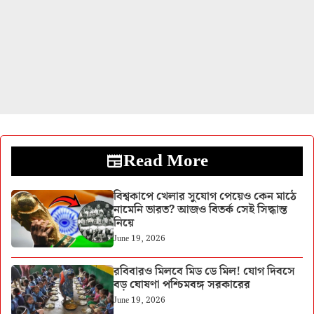
Read More
বিশ্বকাপে খেলার সুযোগ পেয়েও কেন মাঠে
নামেনি ভারত? আজও বিতর্ক সেই সিদ্ধান্ত
নিয়ে
June 19, 2026
রবিবারও মিলবে মিড ডে মিল! যোগ দিবসে
বড় ঘোষণা পশ্চিমবঙ্গ সরকারের
June 19, 2026