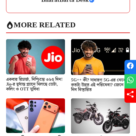
MORE RELATED
একবার রিচার্জ, নিশ্চিন্তে ৩৬৫ দিন!
5G++ কী? সাধারণ 5G-এর থেকে
Jio-র দুর্দান্ত প্ল্যানে মিলছে ডেটা,
কতটা উন্নত এই পরিষেবা? জেনে
কলিং ও OTT সুবিধা
নিন বিস্তারিত