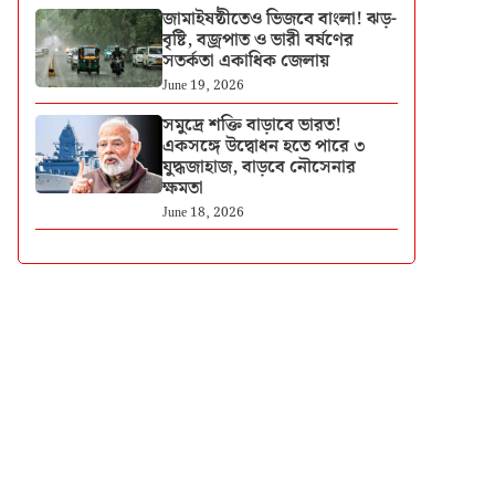
জামাইষষ্ঠীতেও ভিজবে বাংলা! ঝড়-
বৃষ্টি, বজ্রপাত ও ভারী বর্ষণের
সতর্কতা একাধিক জেলায়
June 19, 2026
সমুদ্রে শক্তি বাড়াবে ভারত!
একসঙ্গে উদ্বোধন হতে পারে ৩
যুদ্ধজাহাজ, বাড়বে নৌসেনার
ক্ষমতা
June 18, 2026