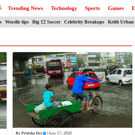
Trending News
Technology
Sports
Games
E
s
Wordle tips
Big 12 Soccer
Celebrity Breakups
Keith Urban
By
Pritisha Dey
|
June 17, 2026