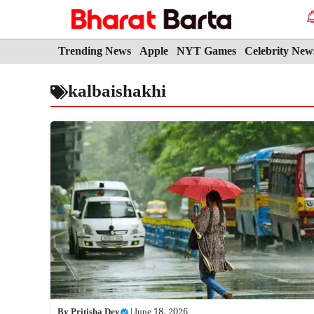
Skip
to
content
Trending News
Apple
NYT Games
Celebrity New
kalbaishakhi
By
Pritisha Dey
|
June 18, 2026