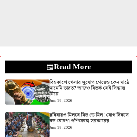
Read More
বিশ্বকাপে খেলার সুযোগ পেয়েও কেন মাঠে
নামেনি ভারত? আজও বিতর্ক সেই সিদ্ধান্ত
নিয়ে
June 19, 2026
রবিবারও মিলবে মিড ডে মিল! যোগ দিবসে
বড় ঘোষণা পশ্চিমবঙ্গ সরকারের
June 19, 2026