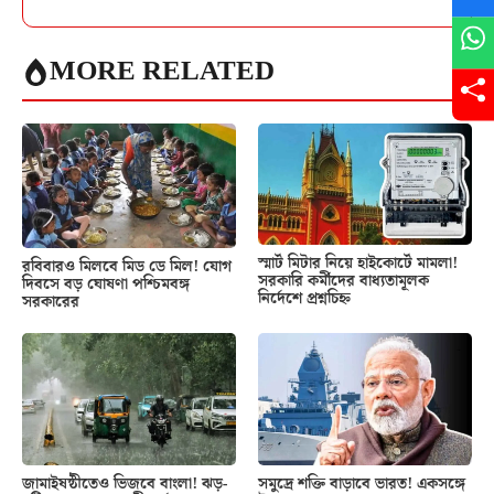
MORE RELATED
স্মার্ট মিটার নিয়ে হাইকোর্টে মামলা!
রবিবারও মিলবে মিড ডে মিল! যোগ
সরকারি কর্মীদের বাধ্যতামূলক
দিবসে বড় ঘোষণা পশ্চিমবঙ্গ
নির্দেশে প্রশ্নচিহ্ন
সরকারের
জামাইষষ্ঠীতেও ভিজবে বাংলা! ঝড়-
সমুদ্রে শক্তি বাড়াবে ভারত! একসঙ্গে