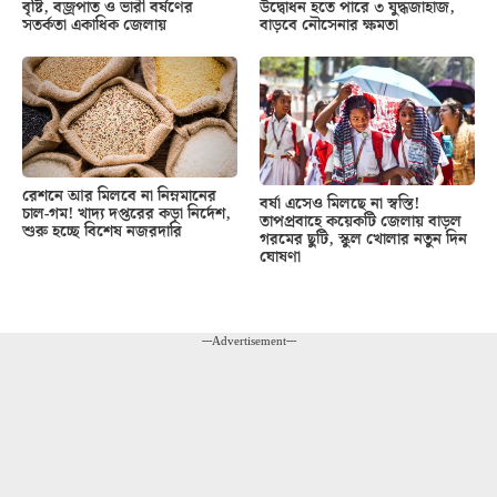
বৃষ্টি, বজ্রপাত ও ভারী বর্ষণের
উদ্বোধন হতে পারে ৩ যুদ্ধজাহাজ,
সতর্কতা একাধিক জেলায়
বাড়বে নৌসেনার ক্ষমতা
রেশনে আর মিলবে না নিম্নমানের
বর্ষা এসেও মিলছে না স্বস্তি!
চাল-গম! খাদ্য দপ্তরের কড়া নির্দেশ,
তাপপ্রবাহে কয়েকটি জেলায় বাড়ল
শুরু হচ্ছে বিশেষ নজরদারি
গরমের ছুটি, স্কুল খোলার নতুন দিন
ঘোষণা
---Advertisement---