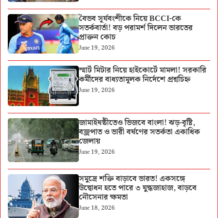
বৈভব সূর্যবংশীকে নিয়ে BCCI-কে
সতর্কবার্তা! বড় পরামর্শ দিলেন ভারতের
প্রাক্তন কোচ
June 19, 2026
স্মার্ট মিটার নিয়ে হাইকোর্টে মামলা! সরকারি
কর্মীদের বাধ্যতামূলক নির্দেশে প্রশ্নচিহ্ন
June 19, 2026
জামাইষষ্ঠীতেও ভিজবে বাংলা! ঝড়-বৃষ্টি,
বজ্রপাত ও ভারী বর্ষণের সতর্কতা একাধিক
জেলায়
June 19, 2026
সমুদ্রে শক্তি বাড়াবে ভারত! একসঙ্গে
উদ্বোধন হতে পারে ৩ যুদ্ধজাহাজ, বাড়বে
নৌসেনার ক্ষমতা
June 18, 2026