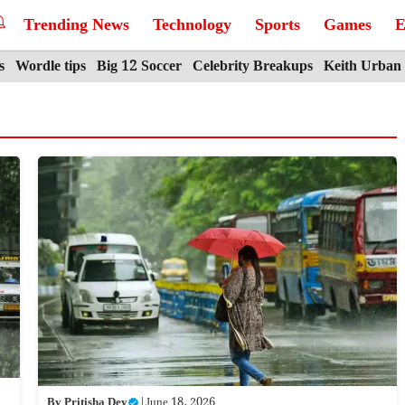
Trending News
Technology
Sports
Games
E
s
Wordle tips
Big 12 Soccer
Celebrity Breakups
Keith Urban
By
Pritisha Dey
|
June 18, 2026