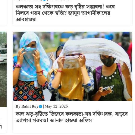
কলকাতা সহ দক্ষিণবঙ্গে ঝড়-বৃষ্টির সম্ভাবনা! কবে
মিলবে গরম থেকে স্বস্তি? জানুন আগামীকালের
আবহাওয়া
By
Rahit Roy
|
May 12, 2026
কাল ঝড়-বৃষ্টিতে ভিজবে কলকাতা-সহ দক্ষিণবঙ্গ, বাড়বে
ভ্যাপসা গরমও! জানাল হাওয়া অফিস
া