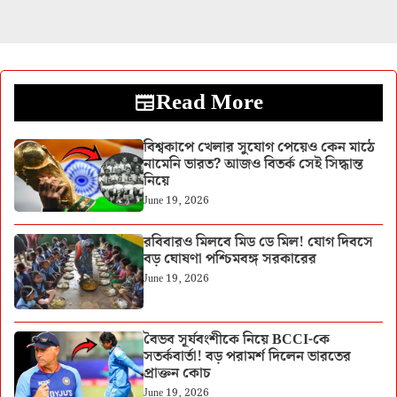
Read More
বিশ্বকাপে খেলার সুযোগ পেয়েও কেন মাঠে
নামেনি ভারত? আজও বিতর্ক সেই সিদ্ধান্ত
নিয়ে
June 19, 2026
রবিবারও মিলবে মিড ডে মিল! যোগ দিবসে
বড় ঘোষণা পশ্চিমবঙ্গ সরকারের
June 19, 2026
বৈভব সূর্যবংশীকে নিয়ে BCCI-কে
সতর্কবার্তা! বড় পরামর্শ দিলেন ভারতের
প্রাক্তন কোচ
June 19, 2026