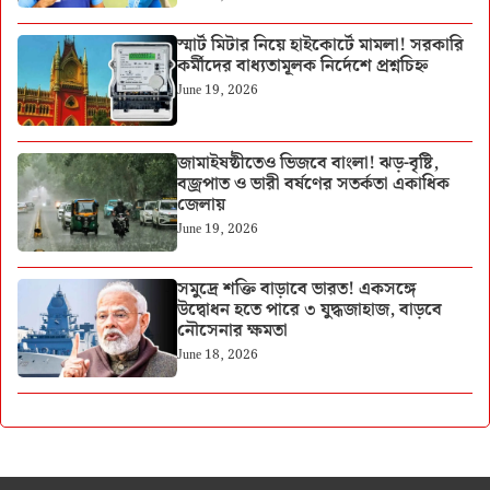
স্মার্ট মিটার নিয়ে হাইকোর্টে মামলা! সরকারি
কর্মীদের বাধ্যতামূলক নির্দেশে প্রশ্নচিহ্ন
June 19, 2026
জামাইষষ্ঠীতেও ভিজবে বাংলা! ঝড়-বৃষ্টি,
বজ্রপাত ও ভারী বর্ষণের সতর্কতা একাধিক
জেলায়
June 19, 2026
সমুদ্রে শক্তি বাড়াবে ভারত! একসঙ্গে
উদ্বোধন হতে পারে ৩ যুদ্ধজাহাজ, বাড়বে
নৌসেনার ক্ষমতা
June 18, 2026