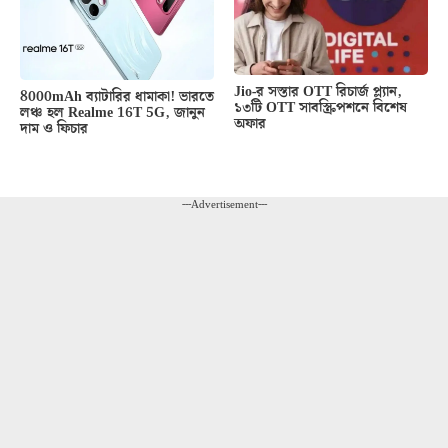
Jio-র সস্তার OTT রিচার্জ প্ল্যান,
8000mAh ব্যাটারির ধামাকা! ভারতে
১৩টি OTT সাবস্ক্রিপশনে বিশেষ
লঞ্চ হল Realme 16T 5G, জানুন
অফার
দাম ও ফিচার
---Advertisement---