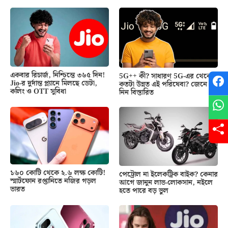
একবার রিচার্জ, নিশ্চিন্তে ৩৬৫ দিন!
5G++ কী? সাধারণ 5G-এর থেকে
Jio-র দুর্দান্ত প্ল্যানে মিলছে ডেটা,
কতটা উন্নত এই পরিষেবা? জেনে
কলিং ও OTT সুবিধা
নিন বিস্তারিত
১৬০ কোটি থেকে ২.৬ লক্ষ কোটি!
পেট্রোল না ইলেকট্রিক বাইক? কেনার
স্মার্টফোন রপ্তানিতে নজির গড়ল
আগে জানুন লাভ-লোকসান, নইলে
ভারত
হতে পারে বড় ভুল