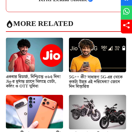
MORE RELATED
একবার রিচার্জ, নিশ্চিন্তে ৩৬৫ দিন!
5G++ কী? সাধারণ 5G-এর থেকে
Jio-র দুর্দান্ত প্ল্যানে মিলছে ডেটা,
কতটা উন্নত এই পরিষেবা? জেনে
কলিং ও OTT সুবিধা
নিন বিস্তারিত