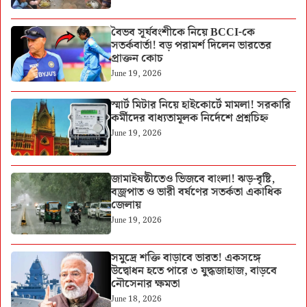
বৈভব সূর্যবংশীকে নিয়ে BCCI-কে
সতর্কবার্তা! বড় পরামর্শ দিলেন ভারতের
প্রাক্তন কোচ
June 19, 2026
স্মার্ট মিটার নিয়ে হাইকোর্টে মামলা! সরকারি
কর্মীদের বাধ্যতামূলক নির্দেশে প্রশ্নচিহ্ন
June 19, 2026
জামাইষষ্ঠীতেও ভিজবে বাংলা! ঝড়-বৃষ্টি,
বজ্রপাত ও ভারী বর্ষণের সতর্কতা একাধিক
জেলায়
June 19, 2026
সমুদ্রে শক্তি বাড়াবে ভারত! একসঙ্গে
উদ্বোধন হতে পারে ৩ যুদ্ধজাহাজ, বাড়বে
নৌসেনার ক্ষমতা
June 18, 2026