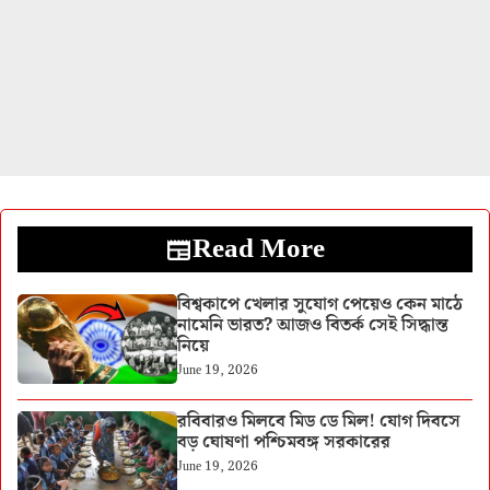
Read More
বিশ্বকাপে খেলার সুযোগ পেয়েও কেন মাঠে
নামেনি ভারত? আজও বিতর্ক সেই সিদ্ধান্ত
নিয়ে
June 19, 2026
রবিবারও মিলবে মিড ডে মিল! যোগ দিবসে
বড় ঘোষণা পশ্চিমবঙ্গ সরকারের
June 19, 2026