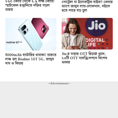
১৬০ কোটি থেকে ২.৬ লক্ষ কোটি!
পেট্রোল না ইলেকট্রিক বাইক? কেনার
স্মার্টফোন রপ্তানিতে নজির গড়ল
আগে জানুন লাভ-লোকসান, নইলে
ভারত
হতে পারে বড় ভুল
Jio-র সস্তার OTT রিচার্জ প্ল্যান,
8000mAh ব্যাটারির ধামাকা! ভারতে
১৩টি OTT সাবস্ক্রিপশনে বিশেষ
লঞ্চ হল Realme 16T 5G, জানুন
অফার
দাম ও ফিচার
---Advertisement---