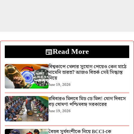
Read More
বিশ্বকাপে খেলার সুযোগ পেয়েও কেন মাঠে
নামেনি ভারত? আজও বিতর্ক সেই সিদ্ধান্ত
নিয়ে
June 19, 2026
রবিবারও মিলবে মিড ডে মিল! যোগ দিবসে
বড় ঘোষণা পশ্চিমবঙ্গ সরকারের
June 19, 2026
বৈভব সূর্যবংশীকে নিয়ে BCCI-কে