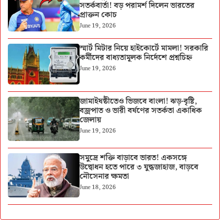
সতর্কবার্তা! বড় পরামর্শ দিলেন ভারতের
প্রাক্তন কোচ
June 19, 2026
স্মার্ট মিটার নিয়ে হাইকোর্টে মামলা! সরকারি
কর্মীদের বাধ্যতামূলক নির্দেশে প্রশ্নচিহ্ন
June 19, 2026
জামাইষষ্ঠীতেও ভিজবে বাংলা! ঝড়-বৃষ্টি,
বজ্রপাত ও ভারী বর্ষণের সতর্কতা একাধিক
জেলায়
June 19, 2026
সমুদ্রে শক্তি বাড়াবে ভারত! একসঙ্গে
উদ্বোধন হতে পারে ৩ যুদ্ধজাহাজ, বাড়বে
নৌসেনার ক্ষমতা
June 18, 2026