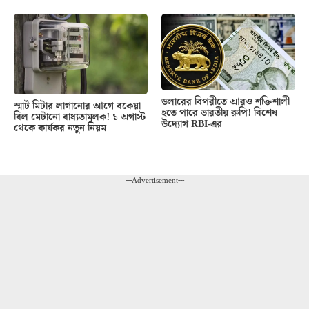
ডলারের বিপরীতে আরও শক্তিশালী
স্মার্ট মিটার লাগানোর আগে বকেয়া
হতে পারে ভারতীয় রুপি! বিশেষ
বিল মেটানো বাধ্যতামূলক! ১ অগাস্ট
উদ্যোগ RBI-এর
থেকে কার্যকর নতুন নিয়ম
---Advertisement---