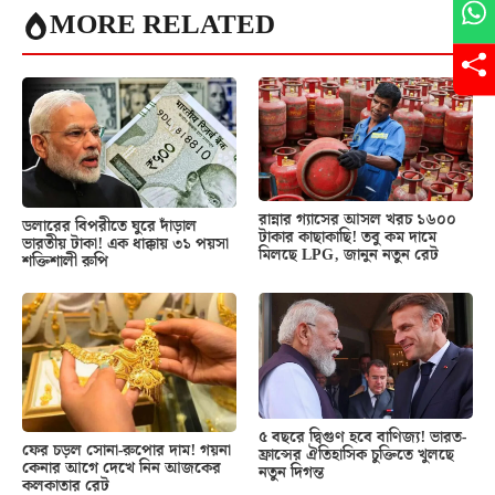
MORE RELATED
রান্নার গ্যাসের আসল খরচ ১৬০০
ডলারের বিপরীতে ঘুরে দাঁড়াল
টাকার কাছাকাছি! তবু কম দামে
ভারতীয় টাকা! এক ধাক্কায় ৩১ পয়সা
মিলছে LPG, জানুন নতুন রেট
শক্তিশালী রুপি
৫ বছরে দ্বিগুণ হবে বাণিজ্য! ভারত-
ফের চড়ল সোনা-রুপোর দাম! গয়না
ফ্রান্সের ঐতিহাসিক চুক্তিতে খুলছে
কেনার আগে দেখে নিন আজকের
নতুন দিগন্ত
কলকাতার রেট