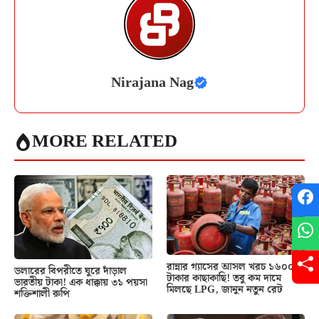
Nirajana Nag
MORE RELATED
রান্নার গ্যাসের আসল খরচ ১৬০০
ডলারের বিপরীতে ঘুরে দাঁড়াল
টাকার কাছাকাছি! তবু কম দামে
ভারতীয় টাকা! এক ধাক্কায় ৩১ পয়সা
মিলছে LPG, জানুন নতুন রেট
শক্তিশালী রুপি