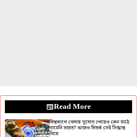
Read More
বিশ্বকাপে খেলার সুযোগ পেয়েও কেন মাঠে
নামেনি ভারত? আজও বিতর্ক সেই সিদ্ধান্ত
নিয়ে