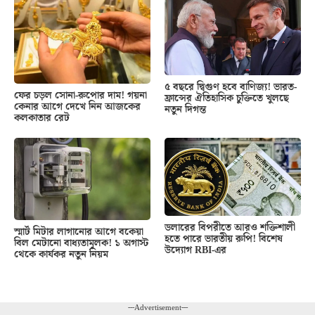
৫ বছরে দ্বিগুণ হবে বাণিজ্য! ভারত-
ফের চড়ল সোনা-রুপোর দাম! গয়না
ফ্রান্সের ঐতিহাসিক চুক্তিতে খুলছে
কেনার আগে দেখে নিন আজকের
নতুন দিগন্ত
কলকাতার রেট
ডলারের বিপরীতে আরও শক্তিশালী
স্মার্ট মিটার লাগানোর আগে বকেয়া
হতে পারে ভারতীয় রুপি! বিশেষ
বিল মেটানো বাধ্যতামূলক! ১ অগাস্ট
উদ্যোগ RBI-এর
থেকে কার্যকর নতুন নিয়ম
---Advertisement---