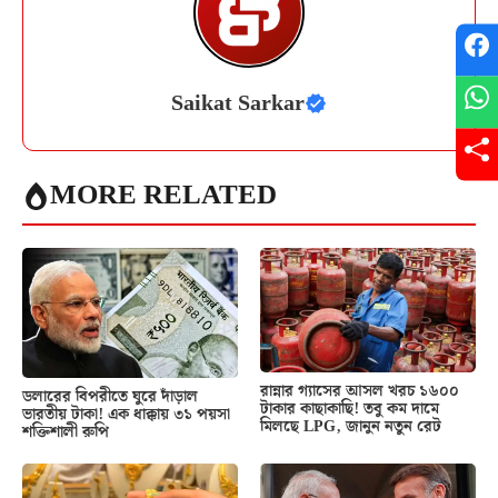
Saikat Sarkar
MORE RELATED
রান্নার গ্যাসের আসল খরচ ১৬০০
ডলারের বিপরীতে ঘুরে দাঁড়াল
টাকার কাছাকাছি! তবু কম দামে
ভারতীয় টাকা! এক ধাক্কায় ৩১ পয়সা
মিলছে LPG, জানুন নতুন রেট
শক্তিশালী রুপি