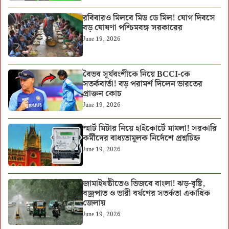
রবিবারও মিলবে মিড ডে মিল! যোগ দিবসে
বড় ঘোষণা পশ্চিমবঙ্গ সরকারের
June 19, 2026
বৈভব সূর্যবংশীকে নিয়ে BCCI-কে
সতর্কবার্তা! বড় পরামর্শ দিলেন ভারতের
প্রাক্তন কোচ
June 19, 2026
স্মার্ট মিটার নিয়ে হাইকোর্টে মামলা! সরকারি
কর্মীদের বাধ্যতামূলক নির্দেশে প্রশ্নচিহ্ন
June 19, 2026
জামাইষষ্ঠীতেও ভিজবে বাংলা! ঝড়-বৃষ্টি,
বজ্রপাত ও ভারী বর্ষণের সতর্কতা একাধিক
জেলায়
June 19, 2026