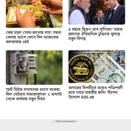
৫ বছরে দ্বিগুণ হবে বাণিজ্য! ভারত-
ফের চড়ল সোনা-রুপোর দাম! গয়না
ফ্রান্সের ঐতিহাসিক চুক্তিতে খুলছে
কেনার আগে দেখে নিন আজকের
নতুন দিগন্ত
কলকাতার রেট
ডলারের বিপরীতে আরও শক্তিশালী
স্মার্ট মিটার লাগানোর আগে বকেয়া
হতে পারে ভারতীয় রুপি! বিশেষ
বিল মেটানো বাধ্যতামূলক! ১ অগাস্ট
উদ্যোগ RBI-এর
থেকে কার্যকর নতুন নিয়ম
---Advertisement---