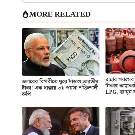
MORE RELATED
রান্নার গ্য
ডলারের বিপরীতে ঘুরে দাঁড়াল ভারতীয়
টাকার কাছাকা
টাকা! এক ধাক্কায় ৩১ পয়সা শক্তিশালী
LPG, জানুন 
রুপি