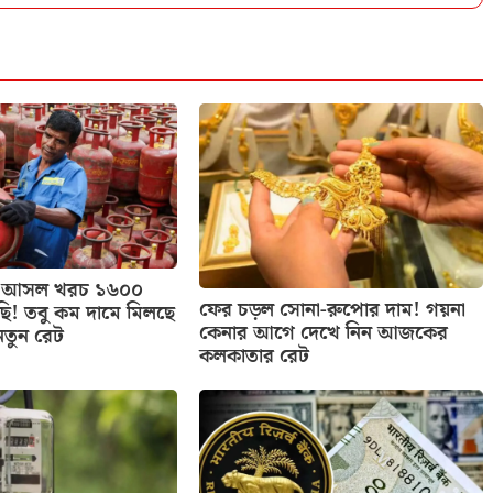
াসের আসল খরচ ১৬০০
ফের চড়ল সোনা-রুপোর দাম! গয়না
ছি! তবু কম দামে মিলছে
কেনার আগে দেখে নিন আজকের
নতুন রেট
কলকাতার রেট