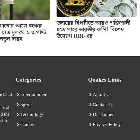
ডলারের বিপরীতে আরও শক্তিশালী
 লাগানোর আগে বকেয়া
হতে পারে ভারতীয় রুপি! বিশেষ
াধ্যতামূলক! ১ অগাস্ট
উদ্যোগ RBI-এর
নতুন নিয়ম
Categories
Quakes Links
Entertainment
About Us
 latest
Sports
Contact Us
h real-
nd the
Technology
Disclaimer
with
Games
Privacy Policy