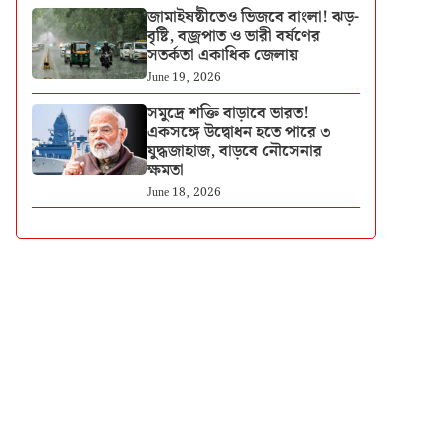
জামাইষষ্ঠীতেও ভিজবে বাংলা! ঝড়-
বৃষ্টি, বজ্রপাত ও ভারী বর্ষণের
সতর্কতা একাধিক জেলায়
June 19, 2026
সমুদ্রে শক্তি বাড়াবে ভারত!
একসঙ্গে উদ্বোধন হতে পারে ৩
যুদ্ধজাহাজ, বাড়বে নৌসেনার
ক্ষমতা
June 18, 2026