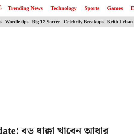
Trending News
Technology
Sports
Games
E
s
Wordle tips
Big 12 Soccer
Celebrity Breakups
Keith Urban
te: বড় ধাক্কা খাবেন আধার