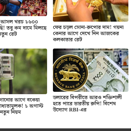
াসের আসল খরচ ১৬০০
ফের চড়ল সোনা-রুপোর দাম! গয়না
ছি! তবু কম দামে মিলছে
কেনার আগে দেখে নিন আজকের
নতুন রেট
কলকাতার রেট
ডলারের বিপরীতে আরও শক্তিশালী
 লাগানোর আগে বকেয়া
হতে পারে ভারতীয় রুপি! বিশেষ
াধ্যতামূলক! ১ অগাস্ট
উদ্যোগ RBI-এর
নতুন নিয়ম