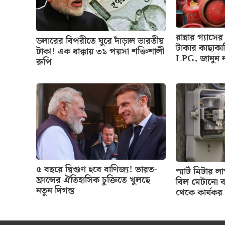
রান্নার গ্য
ডলারের বিপরীতে ঘুরে দাঁড়াল ভারতীয়
টাকার কাছাকা
টাকা! এক ধাক্কায় ৩১ পয়সা শক্তিশালী
LPG, জানুন 
রুপি
৫ বছরে দ্বিগুণ হবে বাণিজ্য! ভারত-
স্মার্ট মিটার
ফ্রান্সের ঐতিহাসিক চুক্তিতে খুলছে
বিল মেটানো ব
নতুন দিগন্ত
থেকে কার্যকর 