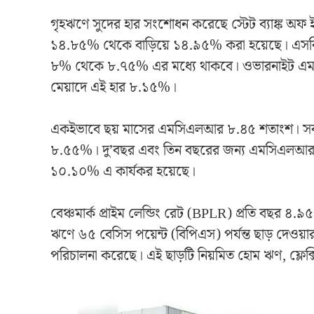
গৃহঋণে সুদের হার সংশোধন করেছে স্টেট ব্যাঙ্ক অফ ইন্ড
১৪.৮৫% থেকে বাড়িয়ে ১৪.৯৫% করা হয়েছে। এসব
৮% থেকে ৮.৭৫% এর মধ্যে থাকবে। ওভারনাইট এম
মেয়াদে এই হার ৮.১৫%।
একইভাবে ছয় মাসের এমসিএলআর ৮.৪৫ শতাংশ। সর্
৮.৫৫%। দু’বছর এবং তিন বছরের জন্য এমসিএলআ
১০.১০% এ কার্যকর হয়েছে।
বেঞ্চমার্ক প্রাইম লেন্ডিং রেট (BPLR) প্রতি বছর ৪.৯৫
ঋণে ৬৫ বেসিস পয়েন্ট (বিপিএস) পর্যন্ত ছাড় দেওয
পরিচালনা করেছে। এই ছাড়টি নিয়মিত হোম ঋণ, ফ্লেক