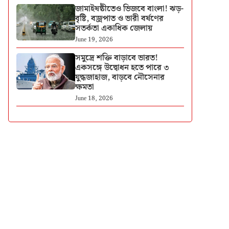
জামাইষষ্ঠীতেও ভিজবে বাংলা! ঝড়-
বৃষ্টি, বজ্রপাত ও ভারী বর্ষণের
সতর্কতা একাধিক জেলায়
June 19, 2026
সমুদ্রে শক্তি বাড়াবে ভারত!
একসঙ্গে উদ্বোধন হতে পারে ৩
যুদ্ধজাহাজ, বাড়বে নৌসেনার
ক্ষমতা
June 18, 2026