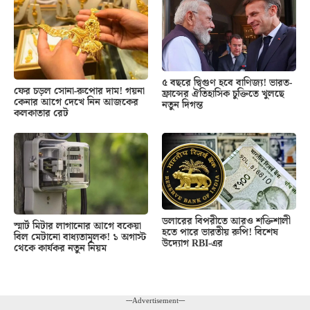
৫ বছরে দ্বিগুণ হবে বাণিজ্য! ভারত-
ফের চড়ল সোনা-রুপোর দাম! গয়না
ফ্রান্সের ঐতিহাসিক চুক্তিতে খুলছে
কেনার আগে দেখে নিন আজকের
নতুন দিগন্ত
কলকাতার রেট
ডলারের বিপরীতে আরও শক্তিশালী
স্মার্ট মিটার লাগানোর আগে বকেয়া
হতে পারে ভারতীয় রুপি! বিশেষ
বিল মেটানো বাধ্যতামূলক! ১ অগাস্ট
উদ্যোগ RBI-এর
থেকে কার্যকর নতুন নিয়ম
---Advertisement---