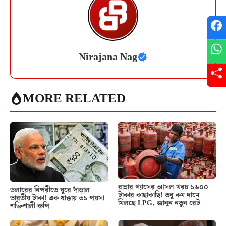
Nirajana Nag
MORE RELATED
রান্নার গ্যাসের আসল খরচ ১৬০০
ডলারের বিপরীতে ঘুরে দাঁড়াল
টাকার কাছাকাছি! তবু কম দামে
ভারতীয় টাকা! এক ধাক্কায় ৩১ পয়সা
মিলছে LPG, জানুন নতুন রেট
শক্তিশালী রুপি