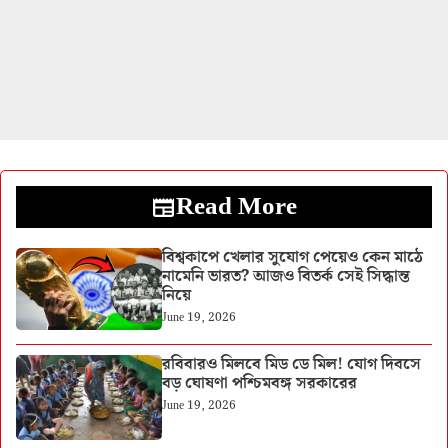
Read More
বিশ্বকাপে খেলার সুযোগ পেয়েও কেন মাঠে
নামেনি ভারত? আজও বিতর্ক সেই সিদ্ধান্ত
নিয়ে
June 19, 2026
রবিবারও মিলবে মিড ডে মিল! যোগ দিবসে
বড় ঘোষণা পশ্চিমবঙ্গ সরকারের
June 19, 2026