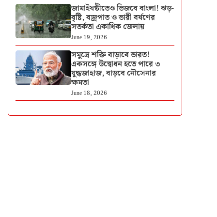
জামাইষষ্ঠীতেও ভিজবে বাংলা! ঝড়-
বৃষ্টি, বজ্রপাত ও ভারী বর্ষণের
সতর্কতা একাধিক জেলায়
June 19, 2026
সমুদ্রে শক্তি বাড়াবে ভারত!
একসঙ্গে উদ্বোধন হতে পারে ৩
যুদ্ধজাহাজ, বাড়বে নৌসেনার
ক্ষমতা
June 18, 2026