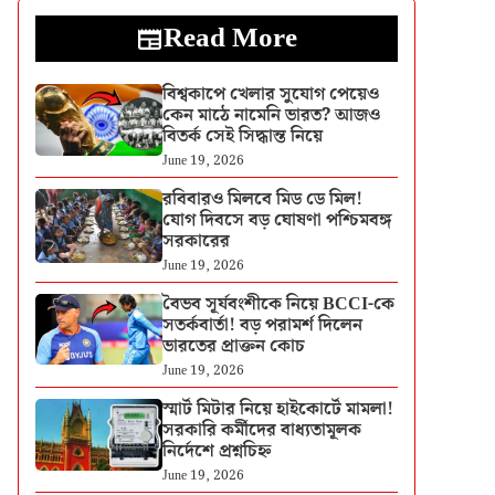
Read More
বিশ্বকাপে খেলার সুযোগ পেয়েও
কেন মাঠে নামেনি ভারত? আজও
বিতর্ক সেই সিদ্ধান্ত নিয়ে
June 19, 2026
রবিবারও মিলবে মিড ডে মিল!
যোগ দিবসে বড় ঘোষণা পশ্চিমবঙ্গ
সরকারের
June 19, 2026
বৈভব সূর্যবংশীকে নিয়ে BCCI-কে
সতর্কবার্তা! বড় পরামর্শ দিলেন
ভারতের প্রাক্তন কোচ
June 19, 2026
স্মার্ট মিটার নিয়ে হাইকোর্টে মামলা!
সরকারি কর্মীদের বাধ্যতামূলক
নির্দেশে প্রশ্নচিহ্ন
June 19, 2026