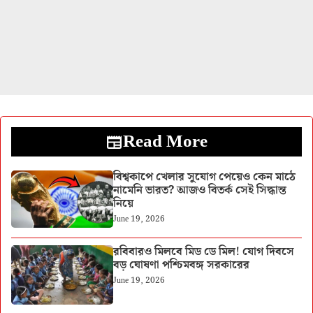
Read More
বিশ্বকাপে খেলার সুযোগ পেয়েও কেন মাঠে
নামেনি ভারত? আজও বিতর্ক সেই সিদ্ধান্ত
নিয়ে
June 19, 2026
রবিবারও মিলবে মিড ডে মিল! যোগ দিবসে
বড় ঘোষণা পশ্চিমবঙ্গ সরকারের
June 19, 2026