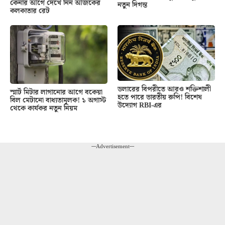
কেনার আগে দেখে নিন আজকের
নতুন দিগন্ত
কলকাতার রেট
ডলারের বিপরীতে আরও শক্তিশালী
স্মার্ট মিটার লাগানোর আগে বকেয়া
হতে পারে ভারতীয় রুপি! বিশেষ
বিল মেটানো বাধ্যতামূলক! ১ অগাস্ট
উদ্যোগ RBI-এর
থেকে কার্যকর নতুন নিয়ম
---Advertisement---