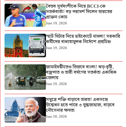
বৈভব সূর্যবংশীকে নিয়ে BCCI-কে
সতর্কবার্তা! বড় পরামর্শ দিলেন ভারতের
প্রাক্তন কোচ
June 19, 2026
স্মার্ট মিটার নিয়ে হাইকোর্টে মামলা! সরকারি
কর্মীদের বাধ্যতামূলক নির্দেশে প্রশ্নচিহ্ন
June 19, 2026
জামাইষষ্ঠীতেও ভিজবে বাংলা! ঝড়-বৃষ্টি,
বজ্রপাত ও ভারী বর্ষণের সতর্কতা একাধিক
জেলায়
June 19, 2026
সমুদ্রে শক্তি বাড়াবে ভারত! একসঙ্গে
উদ্বোধন হতে পারে ৩ যুদ্ধজাহাজ, বাড়বে
নৌসেনার ক্ষমতা
June 18, 2026