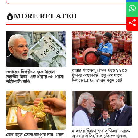
MORE RELATED
রান্নার গ্যাসের আসল খরচ ১৬০০
ডলারের বিপরীতে ঘুরে দাঁড়াল
টাকার কাছাকাছি! তবু কম দামে
ভারতীয় টাকা! এক ধাক্কায় ৩১ পয়সা
মিলছে LPG, জানুন নতুন রেট
শক্তিশালী রুপি
৫ বছরে দ্বিগুণ হবে বাণিজ্য! ভারত-
ফের চড়ল সোনা-রুপোর দাম! গয়না
ফ্রান্সের ঐতিহাসিক চুক্তিতে খুলছে