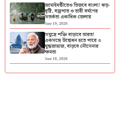
জামাইষষ্ঠীতেও ভিজবে বাংলা! ঝড়-
বৃষ্টি, বজ্রপাত ও ভারী বর্ষণের
সতর্কতা একাধিক জেলায়
June 19, 2026
সমুদ্রে শক্তি বাড়াবে ভারত!
একসঙ্গে উদ্বোধন হতে পারে ৩
যুদ্ধজাহাজ, বাড়বে নৌসেনার
ক্ষমতা
June 18, 2026