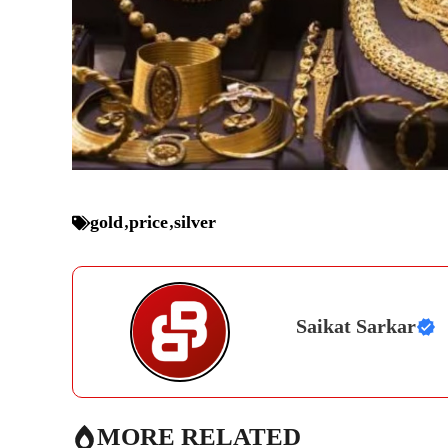
gold
,
price
,
silver
Saikat Sarkar
MORE RELATED