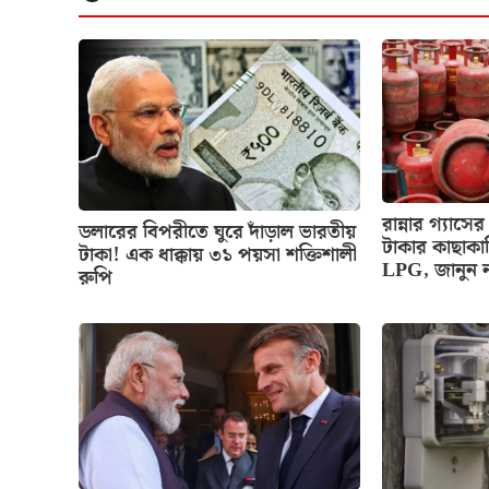
রান্নার গ্য
ডলারের বিপরীতে ঘুরে দাঁড়াল ভারতীয়
টাকার কাছাকা
টাকা! এক ধাক্কায় ৩১ পয়সা শক্তিশালী
LPG, জানুন 
রুপি