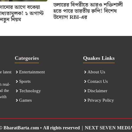
ডলারের বিপরীতে আরও শক্তিশালী
 লাগানোর আগে বকেয়া
হতে পারে ভারতীয় রুপি! বিশেষ
াধ্যতামূলক! ১ অগাস্ট
উদ্যোগ RBI-এর
নতুন নিয়ম
Categories
Quakes Links
Entertainment
About Us
 latest
Sports
Contact Us
h real-
nd the
Technology
Disclaimer
with
Games
Privacy Policy
© BharatBarta.com • All rights reserved |
NEXT SEVEN MEDI