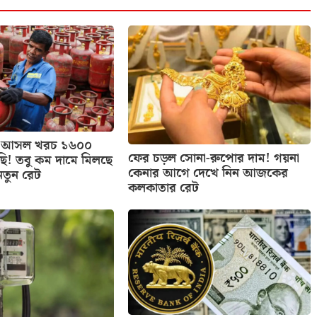
াসের আসল খরচ ১৬০০
ফের চড়ল সোনা-রুপোর দাম! গয়না
ছি! তবু কম দামে মিলছে
কেনার আগে দেখে নিন আজকের
নতুন রেট
কলকাতার রেট