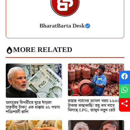
BharatBarta Desk
MORE RELATED
রান্নার গ্যাসের আসল খরচ ১৬০০
ডলারের বিপরীতে ঘুরে দাঁড়াল
টাকার কাছাকাছি! তবু কম দামে
ভারতীয় টাকা! এক ধাক্কায় ৩১ পয়সা
মিলছে LPG, জানুন নতুন রেট
শক্তিশালী রুপি