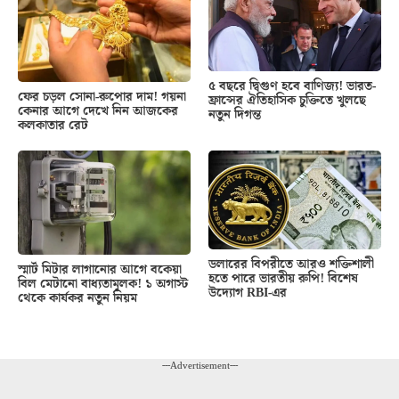
৫ বছরে দ্বিগুণ হবে বাণিজ্য! ভারত-
ফের চড়ল সোনা-রুপোর দাম! গয়না
ফ্রান্সের ঐতিহাসিক চুক্তিতে খুলছে
কেনার আগে দেখে নিন আজকের
নতুন দিগন্ত
কলকাতার রেট
ডলারের বিপরীতে আরও শক্তিশালী
স্মার্ট মিটার লাগানোর আগে বকেয়া
হতে পারে ভারতীয় রুপি! বিশেষ
বিল মেটানো বাধ্যতামূলক! ১ অগাস্ট
উদ্যোগ RBI-এর
থেকে কার্যকর নতুন নিয়ম
---Advertisement---