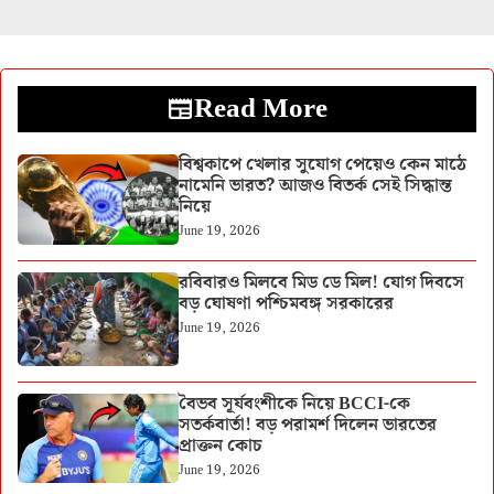
Read More
বিশ্বকাপে খেলার সুযোগ পেয়েও কেন মাঠে
নামেনি ভারত? আজও বিতর্ক সেই সিদ্ধান্ত
নিয়ে
June 19, 2026
রবিবারও মিলবে মিড ডে মিল! যোগ দিবসে
বড় ঘোষণা পশ্চিমবঙ্গ সরকারের
June 19, 2026
বৈভব সূর্যবংশীকে নিয়ে BCCI-কে
সতর্কবার্তা! বড় পরামর্শ দিলেন ভারতের
প্রাক্তন কোচ
June 19, 2026