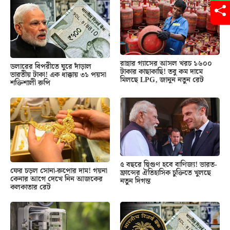
রান্নার গ্যাসের আসল খরচ ১৬০০
ডলারের বিপরীতে ঘুরে দাঁড়াল
টাকার কাছাকাছি! তবু কম দামে
ভারতীয় টাকা! এক ধাক্কায় ৩১ পয়সা
মিলছে LPG, জানুন নতুন রেট
শক্তিশালী রুপি
৫ বছরে দ্বিগুণ হবে বাণিজ্য! ভারত-
ফের চড়ল সোনা-রুপোর দাম! গয়না
ফ্রান্সের ঐতিহাসিক চুক্তিতে খুলছে
কেনার আগে দেখে নিন আজকের
নতুন দিগন্ত
কলকাতার রেট