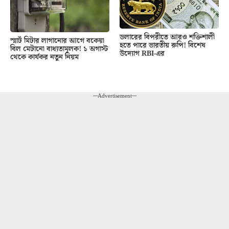
ডলারের বিপরীতে আরও শক্তিশালী
স্মার্ট মিটার লাগানোর আগে বকেয়া
হতে পারে ভারতীয় রুপি! বিশেষ
বিল মেটানো বাধ্যতামূলক! ১ অগাস্ট
উদ্যোগ RBI-এর
থেকে কার্যকর নতুন নিয়ম
---Advertisement---