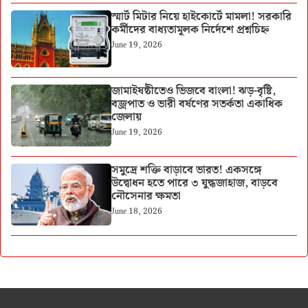
স্মার্ট মিটার নিয়ে হাইকোর্টে মামলা! সরকারি
কর্মীদের বাধ্যতামূলক নির্দেশে প্রশ্নচিহ্ন
June 19, 2026
জামাইষষ্ঠীতেও ভিজবে বাংলা! ঝড়-বৃষ্টি,
বজ্রপাত ও ভারী বর্ষণের সতর্কতা একাধিক
জেলায়
June 19, 2026
সমুদ্রে শক্তি বাড়াবে ভারত! একসঙ্গে
উদ্বোধন হতে পারে ৩ যুদ্ধজাহাজ, বাড়বে
নৌসেনার ক্ষমতা
June 18, 2026