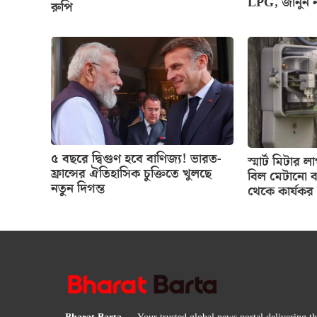
LPG, জানুন 
রুপি
৫ বছরে দ্বিগুণ হবে বাণিজ্য! ভারত-
স্মার্ট মিটার
ফ্রান্সের ঐতিহাসিক চুক্তিতে খুলছে
বিল মেটানো ব
নতুন দিগন্ত
থেকে কার্যকর 