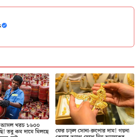
k
াসের আসল খরচ ১৬০০
ফের চড়ল সোনা-রুপোর দাম! গয়না
ছি! তবু কম দামে মিলছে