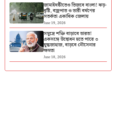
জামাইষষ্ঠীতেও ভিজবে বাংলা! ঝড়-
বৃষ্টি, বজ্রপাত ও ভারী বর্ষণের
সতর্কতা একাধিক জেলায়
June 19, 2026
সমুদ্রে শক্তি বাড়াবে ভারত!
একসঙ্গে উদ্বোধন হতে পারে ৩
যুদ্ধজাহাজ, বাড়বে নৌসেনার
ক্ষমতা
June 18, 2026