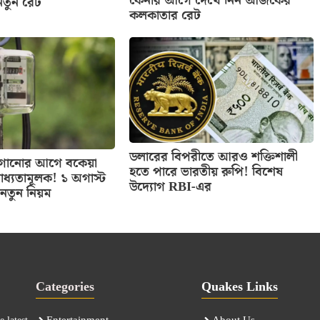
কেনার আগে দেখে নিন আজকের
নতুন রেট
কলকাতার রেট
ডলারের বিপরীতে আরও শক্তিশালী
 লাগানোর আগে বকেয়া
হতে পারে ভারতীয় রুপি! বিশেষ
াধ্যতামূলক! ১ অগাস্ট
উদ্যোগ RBI-এর
নতুন নিয়ম
Categories
Quakes Links