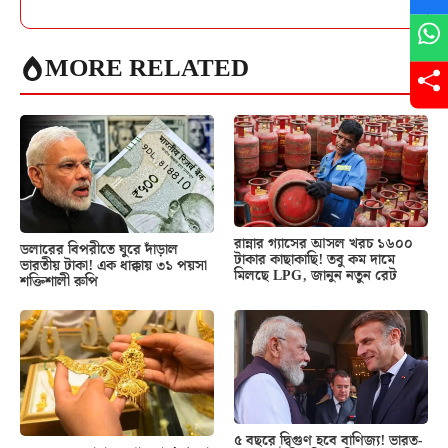
MORE RELATED
রান্নার গ্যাসের আসল খরচ ১৬০০
ডলারের বিপরীতে ঘুরে দাঁড়াল
টাকার কাছাকাছি! তবু কম দামে
ভারতীয় টাকা! এক ধাক্কায় ৩১ পয়সা
মিলছে LPG, জানুন নতুন রেট
শক্তিশালী রুপি
৫ বছরে দ্বিগুণ হবে বাণিজ্য! ভারত-