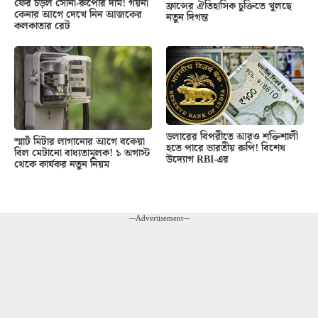
ফের চড়ল সোনা-রুপোর দাম! গয়না
ফ্রান্সের ঐতিহাসিক চুক্তিতে খুলছে
কেনার আগে দেখে নিন আজকের
নতুন দিগন্ত
কলকাতার রেট
ডলারের বিপরীতে আরও শক্তিশালী
স্মার্ট মিটার লাগানোর আগে বকেয়া
হতে পারে ভারতীয় রুপি! বিশেষ
বিল মেটানো বাধ্যতামূলক! ১ অগাস্ট
উদ্যোগ RBI-এর
থেকে কার্যকর নতুন নিয়ম
---Advertisement---