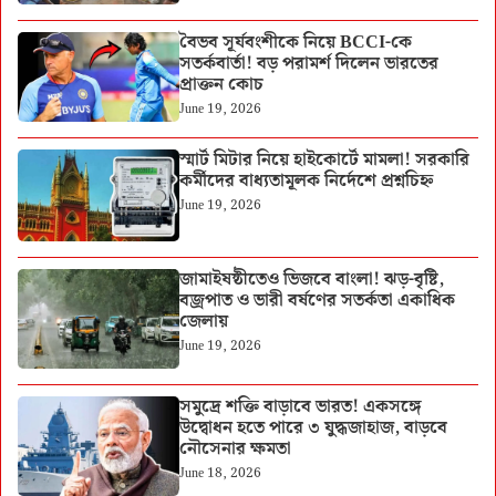
বৈভব সূর্যবংশীকে নিয়ে BCCI-কে
সতর্কবার্তা! বড় পরামর্শ দিলেন ভারতের
প্রাক্তন কোচ
June 19, 2026
স্মার্ট মিটার নিয়ে হাইকোর্টে মামলা! সরকারি
কর্মীদের বাধ্যতামূলক নির্দেশে প্রশ্নচিহ্ন
June 19, 2026
জামাইষষ্ঠীতেও ভিজবে বাংলা! ঝড়-বৃষ্টি,
বজ্রপাত ও ভারী বর্ষণের সতর্কতা একাধিক
জেলায়
June 19, 2026
সমুদ্রে শক্তি বাড়াবে ভারত! একসঙ্গে
উদ্বোধন হতে পারে ৩ যুদ্ধজাহাজ, বাড়বে
নৌসেনার ক্ষমতা
June 18, 2026