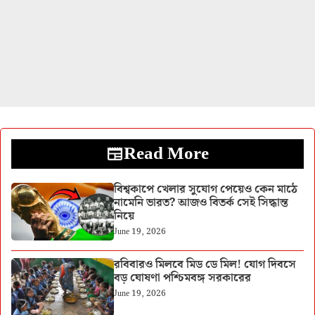
Read More
বিশ্বকাপে খেলার সুযোগ পেয়েও কেন মাঠে
নামেনি ভারত? আজও বিতর্ক সেই সিদ্ধান্ত
নিয়ে
June 19, 2026
রবিবারও মিলবে মিড ডে মিল! যোগ দিবসে
বড় ঘোষণা পশ্চিমবঙ্গ সরকারের
June 19, 2026