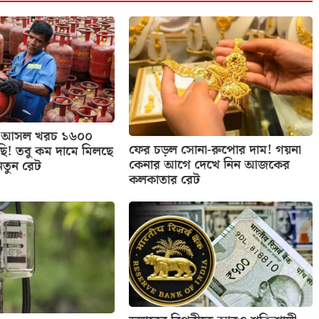
াসের আসল খরচ ১৬০০
ফের চড়ল সোনা-রুপোর দাম! গয়না
ছি! তবু কম দামে মিলছে
কেনার আগে দেখে নিন আজকের
নতুন রেট
কলকাতার রেট