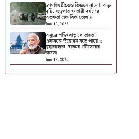
জামাইষষ্ঠীতেও ভিজবে বাংলা! ঝড়-
বৃষ্টি, বজ্রপাত ও ভারী বর্ষণের
সতর্কতা একাধিক জেলায়
June 19, 2026
সমুদ্রে শক্তি বাড়াবে ভারত!
একসঙ্গে উদ্বোধন হতে পারে ৩
যুদ্ধজাহাজ, বাড়বে নৌসেনার
ক্ষমতা
June 18, 2026