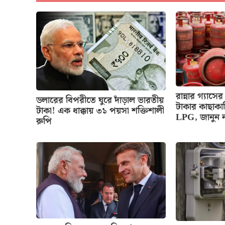
রান্নার গ্য
ডলারের বিপরীতে ঘুরে দাঁড়াল ভারতীয়
টাকার কাছাকা
টাকা! এক ধাক্কায় ৩১ পয়সা শক্তিশালী
LPG, জানুন 
রুপি