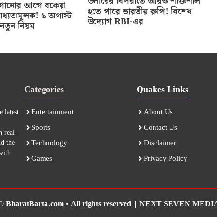
ডলারের বিপরীতে আরও শক্তিশালী
 লাগানোর আগে বকেয়া
হতে পারে ভারতীয় রুপি! বিশেষ
াধ্যতামূলক! ১ অগাস্ট
উদ্যোগ RBI-এর
নতুন নিয়ম
Categories
Quakes Links
Entertainment
About Us
 latest
Sports
Contact Us
h real-
nd the
Technology
Disclaimer
with
Games
Privacy Policy
© BharatBarta.com • All rights reserved |
NEXT SEVEN MEDI