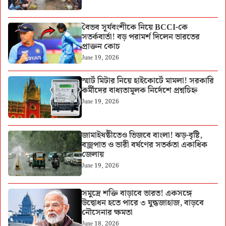
বৈভব সূর্যবংশীকে নিয়ে BCCI-কে
সতর্কবার্তা! বড় পরামর্শ দিলেন ভারতের
প্রাক্তন কোচ
June 19, 2026
স্মার্ট মিটার নিয়ে হাইকোর্টে মামলা! সরকারি
কর্মীদের বাধ্যতামূলক নির্দেশে প্রশ্নচিহ্ন
June 19, 2026
জামাইষষ্ঠীতেও ভিজবে বাংলা! ঝড়-বৃষ্টি,
বজ্রপাত ও ভারী বর্ষণের সতর্কতা একাধিক
জেলায়
June 19, 2026
সমুদ্রে শক্তি বাড়াবে ভারত! একসঙ্গে
উদ্বোধন হতে পারে ৩ যুদ্ধজাহাজ, বাড়বে
নৌসেনার ক্ষমতা
June 18, 2026