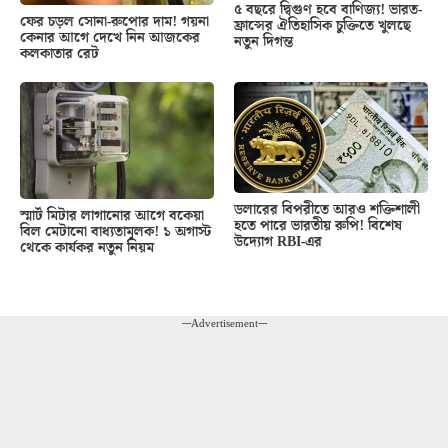
৫ বছরে দ্বিগুণ হবে বাণিজ্য! ভারত-
ফের চড়ল সোনা-রুপোর দাম! গয়না
ফ্রান্সের ঐতিহাসিক চুক্তিতে খুলছে
কেনার আগে দেখে নিন আজকের
নতুন দিগন্ত
কলকাতার রেট
ডলারের বিপরীতে আরও শক্তিশালী
স্মার্ট মিটার লাগানোর আগে বকেয়া
হতে পারে ভারতীয় রুপি! বিশেষ
বিল মেটানো বাধ্যতামূলক! ১ অগাস্ট
উদ্যোগ RBI-এর
থেকে কার্যকর নতুন নিয়ম
---Advertisement---