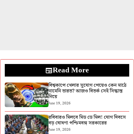
Read More
বিশ্বকাপে খেলার সুযোগ পেয়েও কেন মাঠে
নামেনি ভারত? আজও বিতর্ক সেই সিদ্ধান্ত
নিয়ে
June 19, 2026
রবিবারও মিলবে মিড ডে মিল! যোগ দিবসে
বড় ঘোষণা পশ্চিমবঙ্গ সরকারের
June 19, 2026