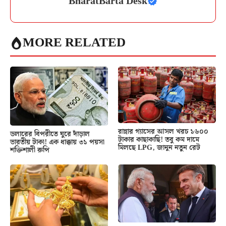
BharatBarta Desk
MORE RELATED
রান্নার গ্যাসের আসল খরচ ১৬০০
ডলারের বিপরীতে ঘুরে দাঁড়াল
টাকার কাছাকাছি! তবু কম দামে
ভারতীয় টাকা! এক ধাক্কায় ৩১ পয়সা
মিলছে LPG, জানুন নতুন রেট
শক্তিশালী রুপি