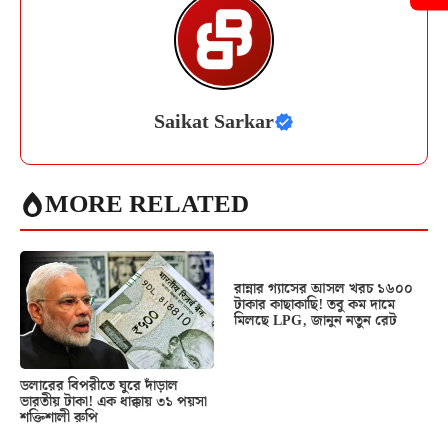
Saikat Sarkar
MORE RELATED
রান্নার গ্যাসের আসল খরচ ১৬০০
টাকার কাছাকাছি! তবু কম দামে
মিলছে LPG, জানুন নতুন রেট
ডলারের বিপরীতে ঘুরে দাঁড়াল
ভারতীয় টাকা! এক ধাক্কায় ৩১ পয়সা
শক্তিশালী রুপি