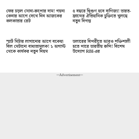
ফের চড়ল সোনা-রুপোর দাম! গয়না
৫ বছরে দ্বিগুণ হবে বাণিজ্য! ভারত-
কেনার আগে দেখে নিন আজকের
ফ্রান্সের ঐতিহাসিক চুক্তিতে খুলছে
কলকাতার রেট
নতুন দিগন্ত
স্মার্ট মিটার লাগানোর আগে বকেয়া
ডলারের বিপরীতে আরও শক্তিশালী
বিল মেটানো বাধ্যতামূলক! ১ অগাস্ট
হতে পারে ভারতীয় রুপি! বিশেষ
থেকে কার্যকর নতুন নিয়ম
উদ্যোগ RBI-এর
---Advertisement---