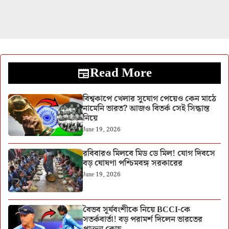
Read More
বিশ্বকাপে খেলার সুযোগ পেয়েও কেন মাঠে
নামেনি ভারত? আজও বিতর্ক সেই সিদ্ধান্ত
নিয়ে
June 19, 2026
রবিবারও মিলবে মিড ডে মিল! যোগ দিবসে
বড় ঘোষণা পশ্চিমবঙ্গ সরকারের
June 19, 2026
বৈভব সূর্যবংশীকে নিয়ে BCCI-কে
সতর্কবার্তা! বড় পরামর্শ দিলেন ভারতের