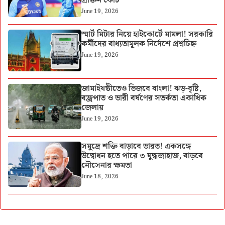
প্রাক্তন কোচ
June 19, 2026
স্মার্ট মিটার নিয়ে হাইকোর্টে মামলা! সরকারি
কর্মীদের বাধ্যতামূলক নির্দেশে প্রশ্নচিহ্ন
June 19, 2026
জামাইষষ্ঠীতেও ভিজবে বাংলা! ঝড়-বৃষ্টি,
বজ্রপাত ও ভারী বর্ষণের সতর্কতা একাধিক
জেলায়
June 19, 2026
সমুদ্রে শক্তি বাড়াবে ভারত! একসঙ্গে
উদ্বোধন হতে পারে ৩ যুদ্ধজাহাজ, বাড়বে
নৌসেনার ক্ষমতা
June 18, 2026