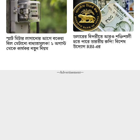
ডলারের বিপরীতে আরও শক্তিশালী
স্মার্ট মিটার লাগানোর আগে বকেয়া
হতে পারে ভারতীয় রুপি! বিশেষ
বিল মেটানো বাধ্যতামূলক! ১ অগাস্ট
উদ্যোগ RBI-এর
থেকে কার্যকর নতুন নিয়ম
---Advertisement---