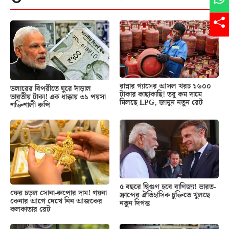
রান্নার গ্যাসের আসল খরচ ১৬০০
ডলারের বিপরীতে ঘুরে দাঁড়াল
টাকার কাছাকাছি! তবু কম দামে
ভারতীয় টাকা! এক ধাক্কায় ৩১ পয়সা
মিলছে LPG, জানুন নতুন রেট
শক্তিশালী রুপি
৫ বছরে দ্বিগুণ হবে বাণিজ্য! ভারত-
ফের চড়ল সোনা-রুপোর দাম! গয়না
ফ্রান্সের ঐতিহাসিক চুক্তিতে খুলছে
কেনার আগে দেখে নিন আজকের
নতুন দিগন্ত
কলকাতার রেট