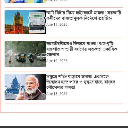
স্মার্ট মিটার নিয়ে হাইকোর্টে মামলা! সরকারি
কর্মীদের বাধ্যতামূলক নির্দেশে প্রশ্নচিহ্ন
June 19, 2026
জামাইষষ্ঠীতেও ভিজবে বাংলা! ঝড়-বৃষ্টি,
বজ্রপাত ও ভারী বর্ষণের সতর্কতা একাধিক
জেলায়
June 19, 2026
সমুদ্রে শক্তি বাড়াবে ভারত! একসঙ্গে
উদ্বোধন হতে পারে ৩ যুদ্ধজাহাজ, বাড়বে
নৌসেনার ক্ষমতা
June 18, 2026