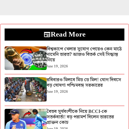
Read More
বিশ্বকাপে খেলার সুযোগ পেয়েও কেন মাঠে
নামেনি ভারত? আজও বিতর্ক সেই সিদ্ধান্ত
নিয়ে
June 19, 2026
রবিবারও মিলবে মিড ডে মিল! যোগ দিবসে
বড় ঘোষণা পশ্চিমবঙ্গ সরকারের
June 19, 2026
বৈভব সূর্যবংশীকে নিয়ে BCCI-কে
সতর্কবার্তা! বড় পরামর্শ দিলেন ভারতের
প্রাক্তন কোচ
June 19, 2026