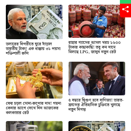
রান্নার গ্যাসের আসল খরচ ১৬০০
ডলারের বিপরীতে ঘুরে দাঁড়াল
টাকার কাছাকাছি! তবু কম দামে
ভারতীয় টাকা! এক ধাক্কায় ৩১ পয়সা
মিলছে LPG, জানুন নতুন রেট
শক্তিশালী রুপি
৫ বছরে দ্বিগুণ হবে বাণিজ্য! ভারত-
ফের চড়ল সোনা-রুপোর দাম! গয়না
ফ্রান্সের ঐতিহাসিক চুক্তিতে খুলছে
কেনার আগে দেখে নিন আজকের
নতুন দিগন্ত
কলকাতার রেট