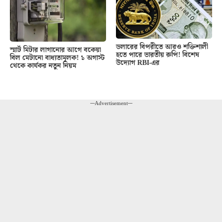
ডলারের বিপরীতে আরও শক্তিশালী
স্মার্ট মিটার লাগানোর আগে বকেয়া
হতে পারে ভারতীয় রুপি! বিশেষ
বিল মেটানো বাধ্যতামূলক! ১ অগাস্ট
উদ্যোগ RBI-এর
থেকে কার্যকর নতুন নিয়ম
---Advertisement---