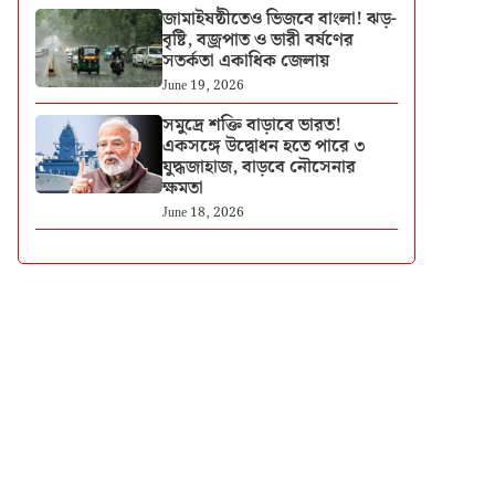
জামাইষষ্ঠীতেও ভিজবে বাংলা! ঝড়-
বৃষ্টি, বজ্রপাত ও ভারী বর্ষণের
সতর্কতা একাধিক জেলায়
June 19, 2026
সমুদ্রে শক্তি বাড়াবে ভারত!
একসঙ্গে উদ্বোধন হতে পারে ৩
যুদ্ধজাহাজ, বাড়বে নৌসেনার
ক্ষমতা
June 18, 2026