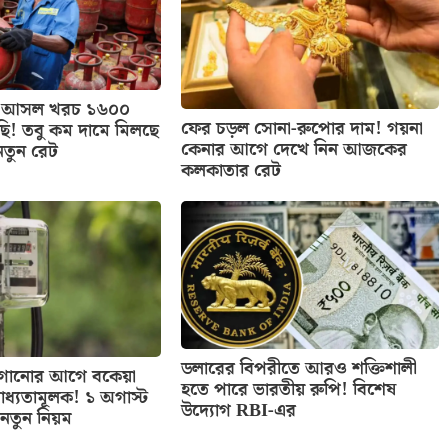
াসের আসল খরচ ১৬০০
ফের চড়ল সোনা-রুপোর দাম! গয়না
ছি! তবু কম দামে মিলছে
কেনার আগে দেখে নিন আজকের
নতুন রেট
কলকাতার রেট
ডলারের বিপরীতে আরও শক্তিশালী
 লাগানোর আগে বকেয়া
হতে পারে ভারতীয় রুপি! বিশেষ
াধ্যতামূলক! ১ অগাস্ট
উদ্যোগ RBI-এর
নতুন নিয়ম