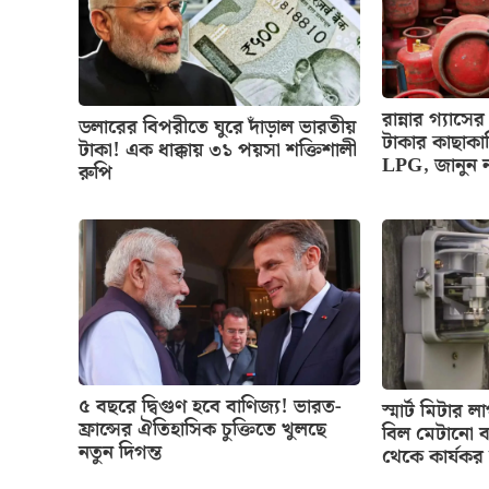
রান্নার গ্য
ডলারের বিপরীতে ঘুরে দাঁড়াল ভারতীয়
টাকার কাছাকা
টাকা! এক ধাক্কায় ৩১ পয়সা শক্তিশালী
LPG, জানুন 
রুপি
৫ বছরে দ্বিগুণ হবে বাণিজ্য! ভারত-
স্মার্ট মিটার
ফ্রান্সের ঐতিহাসিক চুক্তিতে খুলছে
বিল মেটানো ব
নতুন দিগন্ত
থেকে কার্যকর 